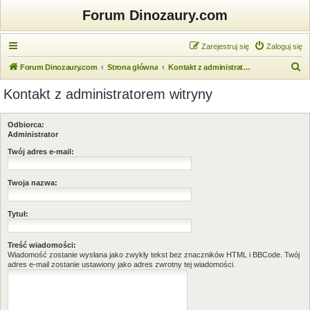
Forum Dinozaury.com
Zarejestruj się
Zaloguj się
S
Forum Dinozaury.com
Strona główna
Kontakt z administratorem witryny
z
Kontakt z administratorem witryny
u
k
Odbiorca:
a
Administrator
j
Twój adres e-mail:
Twoja nazwa:
Tytuł:
Treść wiadomości:
Wiadomość zostanie wysłana jako zwykły tekst bez znaczników HTML i BBCode. Twój
adres e-mail zostanie ustawiony jako adres zwrotny tej wiadomości.