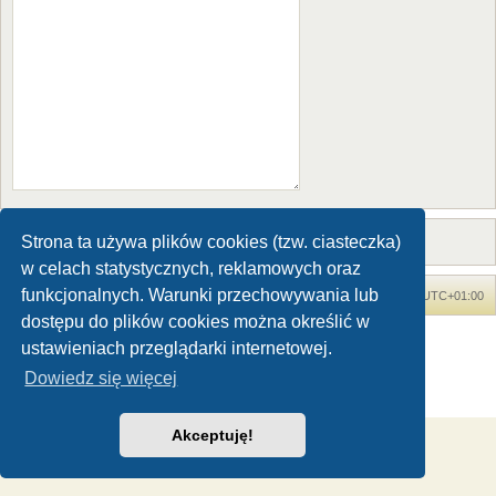
Strona ta używa plików cookies (tzw. ciasteczka)
w celach statystycznych, reklamowych oraz
funkcjonalnych. Warunki przechowywania lub
Forum Dinozaury.com
Strona główna
Strefa czasowa
UTC+01:00
dostępu do plików cookies można określić w
Dinozaury.com
© 2006-2020
ustawieniach przeglądarki internetowej.
Technologię dostarcza
phpBB
® Forum Software © phpBB Limited
Dowiedz się więcej
Polski pakiet językowy dostarcza
phpBB.pl
Zasady ochrony danych osobowych
|
Regulamin
Akceptuję!