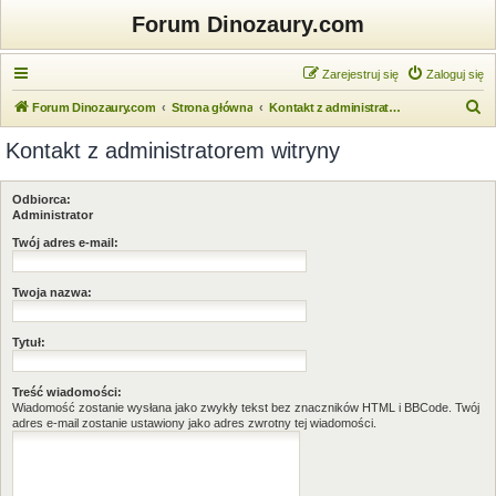
Forum Dinozaury.com
Zarejestruj się
Zaloguj się
S
Forum Dinozaury.com
Strona główna
Kontakt z administratorem witryny
z
Kontakt z administratorem witryny
u
k
Odbiorca:
a
Administrator
j
Twój adres e-mail:
Twoja nazwa:
Tytuł:
Treść wiadomości:
Wiadomość zostanie wysłana jako zwykły tekst bez znaczników HTML i BBCode. Twój
adres e-mail zostanie ustawiony jako adres zwrotny tej wiadomości.