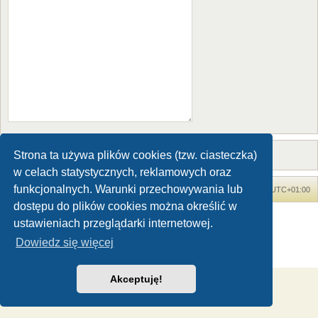
Strona ta używa plików cookies (tzw. ciasteczka)
w celach statystycznych, reklamowych oraz
funkcjonalnych. Warunki przechowywania lub
Forum Dinozaury.com
Strona główna
Strefa czasowa
UTC+01:00
dostępu do plików cookies można określić w
Dinozaury.com
© 2006-2020
ustawieniach przeglądarki internetowej.
Technologię dostarcza
phpBB
® Forum Software © phpBB Limited
Dowiedz się więcej
Polski pakiet językowy dostarcza
phpBB.pl
Zasady ochrony danych osobowych
|
Regulamin
Akceptuję!