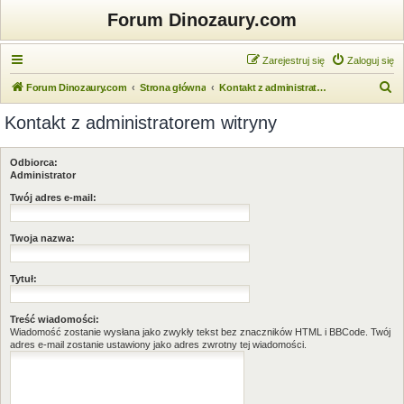
Forum Dinozaury.com
Zarejestruj się
Zaloguj się
S
Forum Dinozaury.com
Strona główna
Kontakt z administratorem witryny
z
Kontakt z administratorem witryny
u
k
Odbiorca:
a
Administrator
j
Twój adres e-mail:
Twoja nazwa:
Tytuł:
Treść wiadomości:
Wiadomość zostanie wysłana jako zwykły tekst bez znaczników HTML i BBCode. Twój
adres e-mail zostanie ustawiony jako adres zwrotny tej wiadomości.