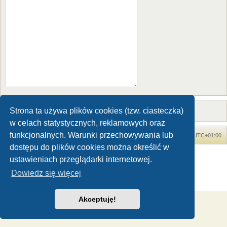
Strona ta używa plików cookies (tzw. ciasteczka)
w celach statystycznych, reklamowych oraz
funkcjonalnych. Warunki przechowywania lub
Forum Dinozaury.com
Strona główna
Strefa czasowa
UTC+01:00
dostępu do plików cookies można określić w
Dinozaury.com
© 2006-2020
ustawieniach przeglądarki internetowej.
Technologię dostarcza
phpBB
® Forum Software © phpBB Limited
Dowiedz się więcej
Polski pakiet językowy dostarcza
phpBB.pl
Zasady ochrony danych osobowych
|
Regulamin
Akceptuję!