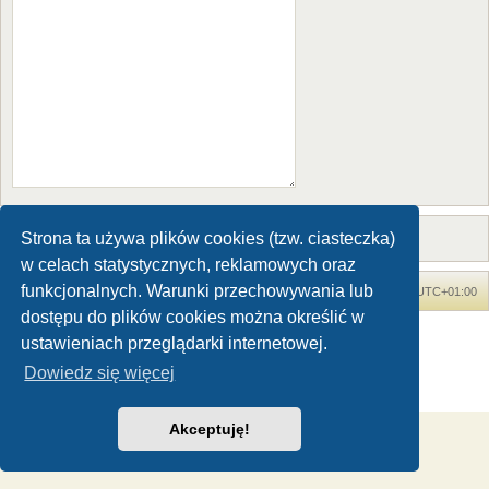
Strona ta używa plików cookies (tzw. ciasteczka)
w celach statystycznych, reklamowych oraz
funkcjonalnych. Warunki przechowywania lub
Forum Dinozaury.com
Strona główna
Strefa czasowa
UTC+01:00
dostępu do plików cookies można określić w
Dinozaury.com
© 2006-2020
ustawieniach przeglądarki internetowej.
Technologię dostarcza
phpBB
® Forum Software © phpBB Limited
Dowiedz się więcej
Polski pakiet językowy dostarcza
phpBB.pl
Zasady ochrony danych osobowych
|
Regulamin
Akceptuję!