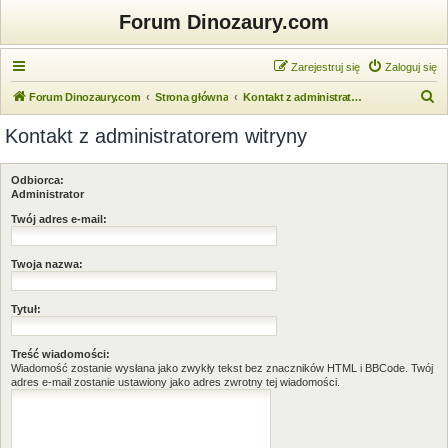
Forum Dinozaury.com
Zarejestruj się
Zaloguj się
S
Forum Dinozaury.com
Strona główna
Kontakt z administratorem witryny
z
Kontakt z administratorem witryny
u
k
Odbiorca:
a
Administrator
j
Twój adres e-mail:
Twoja nazwa:
Tytuł:
Treść wiadomości:
Wiadomość zostanie wysłana jako zwykły tekst bez znaczników HTML i BBCode. Twój
adres e-mail zostanie ustawiony jako adres zwrotny tej wiadomości.