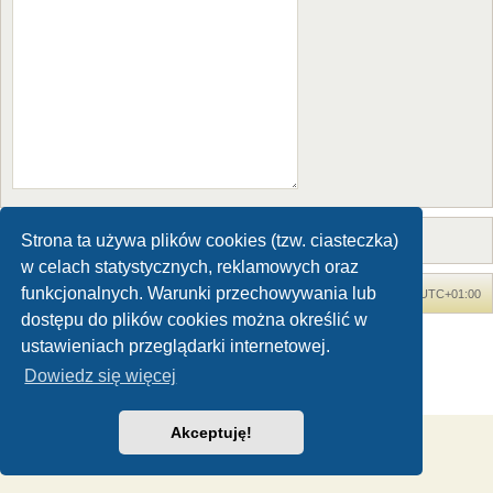
Strona ta używa plików cookies (tzw. ciasteczka)
w celach statystycznych, reklamowych oraz
funkcjonalnych. Warunki przechowywania lub
Forum Dinozaury.com
Strona główna
Strefa czasowa
UTC+01:00
dostępu do plików cookies można określić w
Dinozaury.com
© 2006-2020
ustawieniach przeglądarki internetowej.
Technologię dostarcza
phpBB
® Forum Software © phpBB Limited
Dowiedz się więcej
Polski pakiet językowy dostarcza
phpBB.pl
Zasady ochrony danych osobowych
|
Regulamin
Akceptuję!