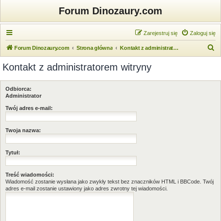
Forum Dinozaury.com
Zarejestruj się
Zaloguj się
S
Forum Dinozaury.com
Strona główna
Kontakt z administratorem witryny
z
Kontakt z administratorem witryny
u
k
Odbiorca:
a
Administrator
j
Twój adres e-mail:
Twoja nazwa:
Tytuł:
Treść wiadomości:
Wiadomość zostanie wysłana jako zwykły tekst bez znaczników HTML i BBCode. Twój
adres e-mail zostanie ustawiony jako adres zwrotny tej wiadomości.