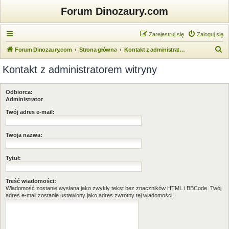
Forum Dinozaury.com
Zarejestruj się
Zaloguj się
S
Forum Dinozaury.com
Strona główna
Kontakt z administratorem witryny
z
Kontakt z administratorem witryny
u
k
Odbiorca:
a
Administrator
j
Twój adres e-mail:
Twoja nazwa:
Tytuł:
Treść wiadomości:
Wiadomość zostanie wysłana jako zwykły tekst bez znaczników HTML i BBCode. Twój
adres e-mail zostanie ustawiony jako adres zwrotny tej wiadomości.