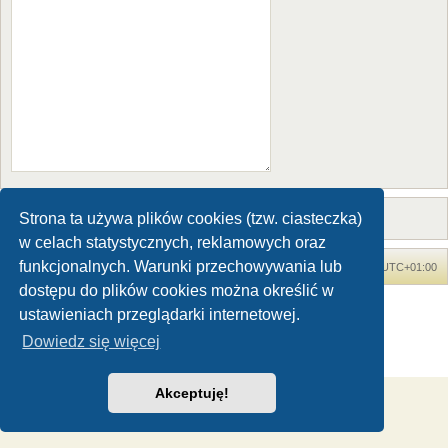
Strona ta używa plików cookies (tzw. ciasteczka)
w celach statystycznych, reklamowych oraz
funkcjonalnych. Warunki przechowywania lub
Forum Dinozaury.com
Strona główna
Strefa czasowa
UTC+01:00
dostępu do plików cookies można określić w
Dinozaury.com
© 2006-2020
ustawieniach przeglądarki internetowej.
Technologię dostarcza
phpBB
® Forum Software © phpBB Limited
Dowiedz się więcej
Polski pakiet językowy dostarcza
phpBB.pl
Zasady ochrony danych osobowych
|
Regulamin
Akceptuję!