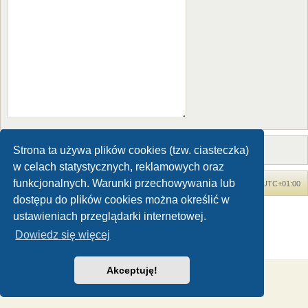
Strona ta używa plików cookies (tzw. ciasteczka)
w celach statystycznych, reklamowych oraz
funkcjonalnych. Warunki przechowywania lub
Forum Dinozaury.com
Strona główna
Strefa czasowa
UTC+01:00
dostępu do plików cookies można określić w
Dinozaury.com
© 2006-2020
ustawieniach przeglądarki internetowej.
Technologię dostarcza
phpBB
® Forum Software © phpBB Limited
Dowiedz się więcej
Polski pakiet językowy dostarcza
phpBB.pl
Zasady ochrony danych osobowych
|
Regulamin
Akceptuję!