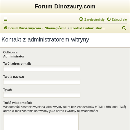
Forum Dinozaury.com
Zarejestruj się
Zaloguj się
S
Forum Dinozaury.com
Strona główna
Kontakt z administratorem witryny
z
Kontakt z administratorem witryny
u
k
Odbiorca:
a
Administrator
j
Twój adres e-mail:
Twoja nazwa:
Tytuł:
Treść wiadomości:
Wiadomość zostanie wysłana jako zwykły tekst bez znaczników HTML i BBCode. Twój
adres e-mail zostanie ustawiony jako adres zwrotny tej wiadomości.