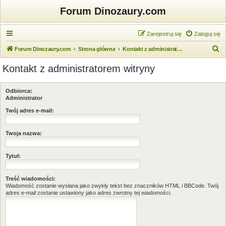
Forum Dinozaury.com
Zarejestruj się
Zaloguj się
S
Forum Dinozaury.com
Strona główna
Kontakt z administratorem witryny
z
Kontakt z administratorem witryny
u
k
Odbiorca:
a
Administrator
j
Twój adres e-mail:
Twoja nazwa:
Tytuł:
Treść wiadomości:
Wiadomość zostanie wysłana jako zwykły tekst bez znaczników HTML i BBCode. Twój
adres e-mail zostanie ustawiony jako adres zwrotny tej wiadomości.