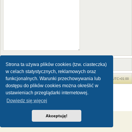
Strona ta używa plików cookies (tzw. ciasteczka)
w celach statystycznych, reklamowych oraz
funkcjonalnych. Warunki przechowywania lub
Forum Dinozaury.com
Strona główna
Strefa czasowa
UTC+01:00
dostępu do plików cookies można określić w
Dinozaury.com
© 2006-2020
ustawieniach przeglądarki internetowej.
Technologię dostarcza
phpBB
® Forum Software © phpBB Limited
Dowiedz się więcej
Polski pakiet językowy dostarcza
phpBB.pl
Zasady ochrony danych osobowych
|
Regulamin
Akceptuję!