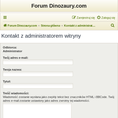
Forum Dinozaury.com
Zarejestruj się
Zaloguj się
S
Forum Dinozaury.com
Strona główna
Kontakt z administratorem witryny
z
Kontakt z administratorem witryny
u
k
Odbiorca:
a
Administrator
j
Twój adres e-mail:
Twoja nazwa:
Tytuł:
Treść wiadomości:
Wiadomość zostanie wysłana jako zwykły tekst bez znaczników HTML i BBCode. Twój
adres e-mail zostanie ustawiony jako adres zwrotny tej wiadomości.