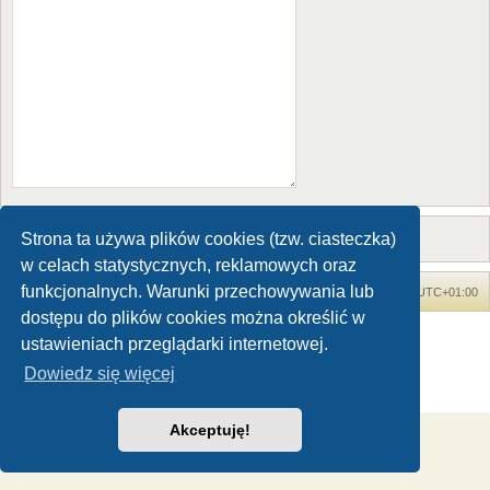
Strona ta używa plików cookies (tzw. ciasteczka)
w celach statystycznych, reklamowych oraz
funkcjonalnych. Warunki przechowywania lub
Forum Dinozaury.com
Strona główna
Strefa czasowa
UTC+01:00
dostępu do plików cookies można określić w
Dinozaury.com
© 2006-2020
ustawieniach przeglądarki internetowej.
Technologię dostarcza
phpBB
® Forum Software © phpBB Limited
Dowiedz się więcej
Polski pakiet językowy dostarcza
phpBB.pl
Zasady ochrony danych osobowych
|
Regulamin
Akceptuję!