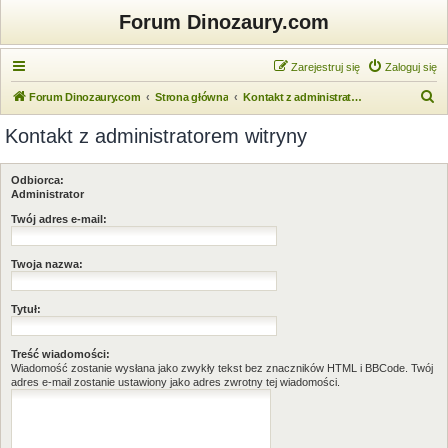
Forum Dinozaury.com
Zarejestruj się
Zaloguj się
S
Forum Dinozaury.com
Strona główna
Kontakt z administratorem witryny
z
Kontakt z administratorem witryny
u
k
Odbiorca:
a
Administrator
j
Twój adres e-mail:
Twoja nazwa:
Tytuł:
Treść wiadomości:
Wiadomość zostanie wysłana jako zwykły tekst bez znaczników HTML i BBCode. Twój
adres e-mail zostanie ustawiony jako adres zwrotny tej wiadomości.