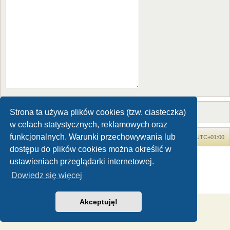
Strona ta używa plików cookies (tzw. ciasteczka)
w celach statystycznych, reklamowych oraz
funkcjonalnych. Warunki przechowywania lub
Forum Dinozaury.com
Strona główna
Strefa czasowa
UTC+01:00
dostępu do plików cookies można określić w
Dinozaury.com
© 2006-2020
ustawieniach przeglądarki internetowej.
Technologię dostarcza
phpBB
® Forum Software © phpBB Limited
Dowiedz się więcej
Polski pakiet językowy dostarcza
phpBB.pl
Zasady ochrony danych osobowych
|
Regulamin
Akceptuję!