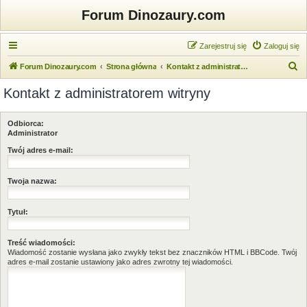
Forum Dinozaury.com
Zarejestruj się
Zaloguj się
S
Forum Dinozaury.com
Strona główna
Kontakt z administratorem witryny
z
Kontakt z administratorem witryny
u
k
Odbiorca:
a
Administrator
j
Twój adres e-mail:
Twoja nazwa:
Tytuł:
Treść wiadomości:
Wiadomość zostanie wysłana jako zwykły tekst bez znaczników HTML i BBCode. Twój
adres e-mail zostanie ustawiony jako adres zwrotny tej wiadomości.