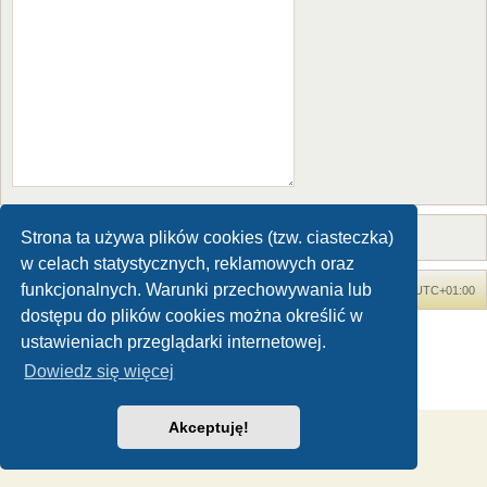
Strona ta używa plików cookies (tzw. ciasteczka)
w celach statystycznych, reklamowych oraz
funkcjonalnych. Warunki przechowywania lub
Forum Dinozaury.com
Strona główna
Strefa czasowa
UTC+01:00
dostępu do plików cookies można określić w
Dinozaury.com
© 2006-2020
ustawieniach przeglądarki internetowej.
Technologię dostarcza
phpBB
® Forum Software © phpBB Limited
Dowiedz się więcej
Polski pakiet językowy dostarcza
phpBB.pl
Zasady ochrony danych osobowych
|
Regulamin
Akceptuję!