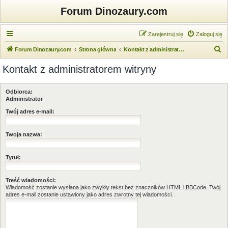
Forum Dinozaury.com
Zarejestruj się
Zaloguj się
S
Forum Dinozaury.com
Strona główna
Kontakt z administratorem witryny
z
Kontakt z administratorem witryny
u
k
Odbiorca:
a
Administrator
j
Twój adres e-mail:
Twoja nazwa:
Tytuł:
Treść wiadomości:
Wiadomość zostanie wysłana jako zwykły tekst bez znaczników HTML i BBCode. Twój
adres e-mail zostanie ustawiony jako adres zwrotny tej wiadomości.