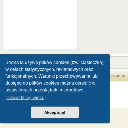
Strona ta używa plików cookies (tzw. ciasteczka)
w celach statystycznych, reklamowych oraz
funkcjonalnych. Warunki przechowywania lub
Forum Dinozaury.com
Strona główna
Strefa czasowa
UTC+01:00
dostępu do plików cookies można określić w
Dinozaury.com
© 2006-2020
ustawieniach przeglądarki internetowej.
Technologię dostarcza
phpBB
® Forum Software © phpBB Limited
Dowiedz się więcej
Polski pakiet językowy dostarcza
phpBB.pl
Zasady ochrony danych osobowych
|
Regulamin
Akceptuję!