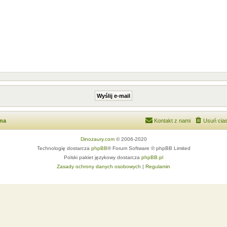
wna
Kontakt z nami
Usuń cias
Dinozaury.com
© 2006-2020
Technologię dostarcza
phpBB
® Forum Software © phpBB Limited
Polski pakiet językowy dostarcza
phpBB.pl
Zasady ochrony danych osobowych
|
Regulamin