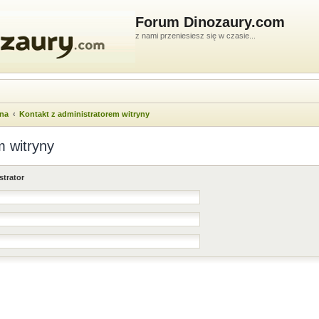
Forum Dinozaury.com
z nami przeniesiesz się w czasie...
wna
Kontakt z administratorem witryny
m witryny
strator