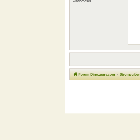
wiadomości.
Forum Dinozaury.com
Strona głó