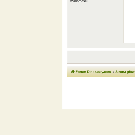
wiadomości.
Forum Dinozaury.com
Strona głó