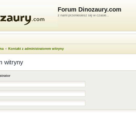
Forum Dinozaury.com
z nami przeniesiesz się w czasie...
wna
Kontakt z administratorem witryny
m witryny
strator