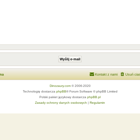
wna
Kontakt z nami
Usuń cias
Dinozaury.com
© 2006-2020
Technologię dostarcza
phpBB
® Forum Software © phpBB Limited
Polski pakiet językowy dostarcza
phpBB.pl
Zasady ochrony danych osobowych
|
Regulamin