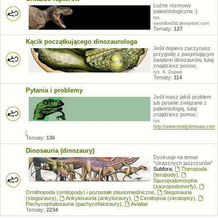
Luźne rozmowy
paleontologiczne :)
rys.
swordlord3d.deviantart.com
Tematy:
127
Kącik początkującego dinozaurologa
Jeśli dopiero zaczynasz
przygodę z pasjonującym
światem dinozaurów, tutaj
znajdziesz pomoc.
rys. K. Dupuis
Tematy:
114
Pytania i problemy
Jeśli masz jakiś problem
lub pytanie związane z
paleontologią, tutaj
znajdziesz pomoc.
rys.
http://www.lonelydinosaur.com
/
Tematy:
136
Dinosauria (dinozaury)
Dyskusje na temat
"strasznych jaszczurów"
Subfora:
Theropoda
(teropody)
,
Sauropodomorpha
(zauropodomorfy)
,
Ornithopoda (ornitopody) i pozostałe ptasiomiedniczne
,
Stegosauria
(stegozaury)
,
Ankylosauria (ankylozaury)
,
Ceratopsia (ceratopsy)
,
Pachycephalosauria (pachycefalozaury)
,
Avialae
Tematy:
2234