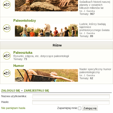
świadkach historii naszej
planety z ostatnich
kilkuset milionów lat
fot. J. Garstka
Tematy:
967
Paleontolodzy
Ludzie, którzy badają
tajemnice
prehistorycznego świata
fot. J. Garstka
Tematy:
89
Różne
Paleosztuka
Rysunki, zdjęcia, etc. dotyczące paleontologii
Tematy:
73
Humor
Nader specyficzny humor
paleontologiczny
fot. J. Garstka
Tematy:
62
ZALOGUJ SIĘ
•
ZAREJESTRUJ SIĘ
Nazwa użytkownika:
Hasło:
Nie pamiętam hasła
Zapamiętaj mnie