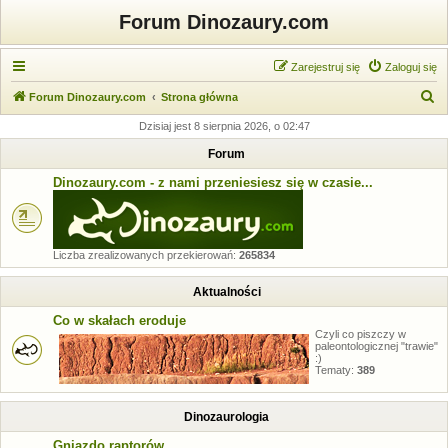
Forum Dinozaury.com
Zarejestruj się
Zaloguj się
S
Forum Dinozaury.com
Strona główna
z
Dzisiaj jest 8 sierpnia 2026, o 02:47
u
Forum
k
Dinozaury.com - z nami przeniesiesz się w czasie...
a
j
Liczba zrealizowanych przekierowań:
265834
Aktualności
Co w skałach eroduje
Czyli co piszczy w
paleontologicznej "trawie"
:)
Tematy:
389
Dinozaurologia
Gniazdo raptorów