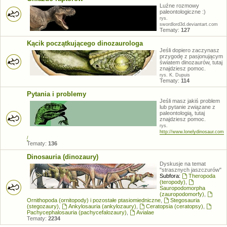
Luźne rozmowy
paleontologiczne :)
rys.
swordlord3d.deviantart.com
Tematy:
127
Kącik początkującego dinozaurologa
Jeśli dopiero zaczynasz
przygodę z pasjonującym
światem dinozaurów, tutaj
znajdziesz pomoc.
rys. K. Dupuis
Tematy:
114
Pytania i problemy
Jeśli masz jakiś problem
lub pytanie związane z
paleontologią, tutaj
znajdziesz pomoc.
rys.
http://www.lonelydinosaur.com
/
Tematy:
136
Dinosauria (dinozaury)
Dyskusje na temat
"strasznych jaszczurów"
Subfora:
Theropoda
(teropody)
,
Sauropodomorpha
(zauropodomorfy)
,
Ornithopoda (ornitopody) i pozostałe ptasiomiedniczne
,
Stegosauria
(stegozaury)
,
Ankylosauria (ankylozaury)
,
Ceratopsia (ceratopsy)
,
Pachycephalosauria (pachycefalozaury)
,
Avialae
Tematy:
2234