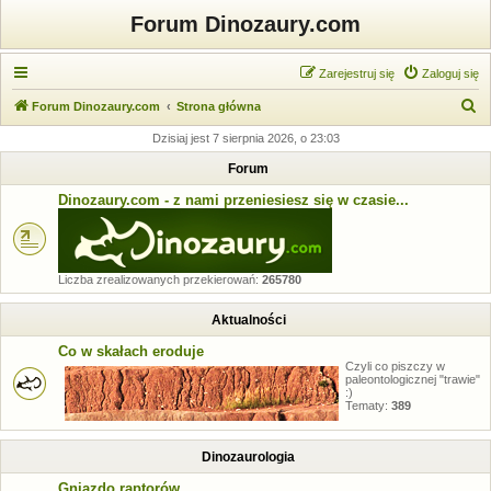
Forum Dinozaury.com
Zarejestruj się
Zaloguj się
S
Forum Dinozaury.com
Strona główna
z
Dzisiaj jest 7 sierpnia 2026, o 23:03
u
Forum
k
Dinozaury.com - z nami przeniesiesz się w czasie...
a
j
Liczba zrealizowanych przekierowań:
265780
Aktualności
Co w skałach eroduje
Czyli co piszczy w
paleontologicznej "trawie"
:)
Tematy:
389
Dinozaurologia
Gniazdo raptorów