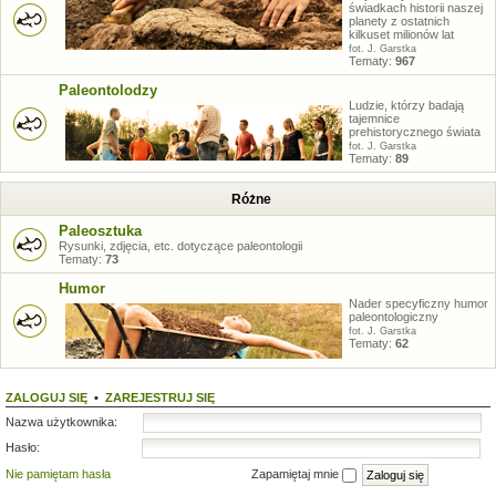
świadkach historii naszej
planety z ostatnich
kilkuset milionów lat
fot. J. Garstka
Tematy:
967
Paleontolodzy
Ludzie, którzy badają
tajemnice
prehistorycznego świata
fot. J. Garstka
Tematy:
89
Różne
Paleosztuka
Rysunki, zdjęcia, etc. dotyczące paleontologii
Tematy:
73
Humor
Nader specyficzny humor
paleontologiczny
fot. J. Garstka
Tematy:
62
ZALOGUJ SIĘ
•
ZAREJESTRUJ SIĘ
Nazwa użytkownika:
Hasło:
Nie pamiętam hasła
Zapamiętaj mnie