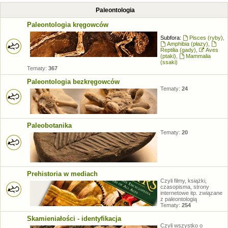
Paleontologia
Paleontologia kręgowców
Subfora:
Pisces (ryby)
,
Amphibia (płazy)
,
Reptilia (gady)
,
Aves
(ptaki)
,
Mammalia
(ssaki)
Tematy:
367
Paleontologia bezkręgowców
Tematy:
24
Paleobotanika
Tematy:
20
Prehistoria w mediach
Czyli filmy, książki,
czasopisma, strony
internetowe itp. związane
z paleontologią
Tematy:
254
Skamieniałości - identyfikacja
Czyli wszystko o