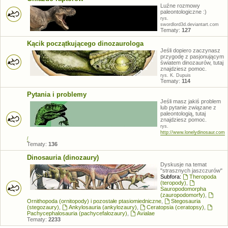
Luźne rozmowy
paleontologiczne :)
rys.
swordlord3d.deviantart.com
Tematy:
127
Kącik początkującego dinozaurologa
Jeśli dopiero zaczynasz
przygodę z pasjonującym
światem dinozaurów, tutaj
znajdziesz pomoc.
rys. K. Dupuis
Tematy:
114
Pytania i problemy
Jeśli masz jakiś problem
lub pytanie związane z
paleontologią, tutaj
znajdziesz pomoc.
rys.
http://www.lonelydinosaur.com
/
Tematy:
136
Dinosauria (dinozaury)
Dyskusje na temat
"strasznych jaszczurów"
Subfora:
Theropoda
(teropody)
,
Sauropodomorpha
(zauropodomorfy)
,
Ornithopoda (ornitopody) i pozostałe ptasiomiedniczne
,
Stegosauria
(stegozaury)
,
Ankylosauria (ankylozaury)
,
Ceratopsia (ceratopsy)
,
Pachycephalosauria (pachycefalozaury)
,
Avialae
Tematy:
2233