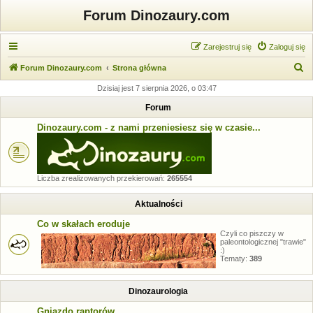
Forum Dinozaury.com
Zarejestruj się
Zaloguj się
S
Forum Dinozaury.com
Strona główna
z
Dzisiaj jest 7 sierpnia 2026, o 03:47
u
Forum
k
Dinozaury.com - z nami przeniesiesz się w czasie...
a
j
Liczba zrealizowanych przekierowań:
265554
Aktualności
Co w skałach eroduje
Czyli co piszczy w
paleontologicznej "trawie"
:)
Tematy:
389
Dinozaurologia
Gniazdo raptorów