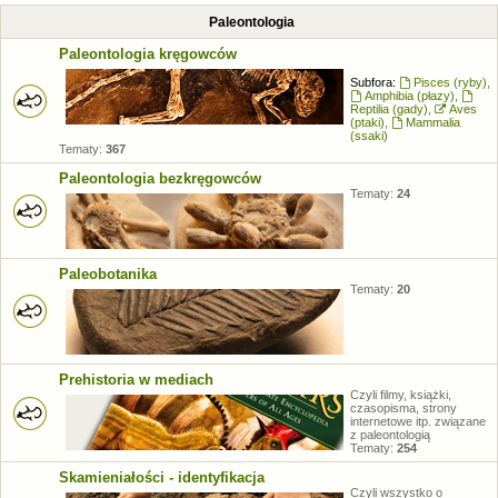
Paleontologia
Paleontologia kręgowców
Subfora:
Pisces (ryby)
,
Amphibia (płazy)
,
Reptilia (gady)
,
Aves
(ptaki)
,
Mammalia
(ssaki)
Tematy:
367
Paleontologia bezkręgowców
Tematy:
24
Paleobotanika
Tematy:
20
Prehistoria w mediach
Czyli filmy, książki,
czasopisma, strony
internetowe itp. związane
z paleontologią
Tematy:
254
Skamieniałości - identyfikacja
Czyli wszystko o