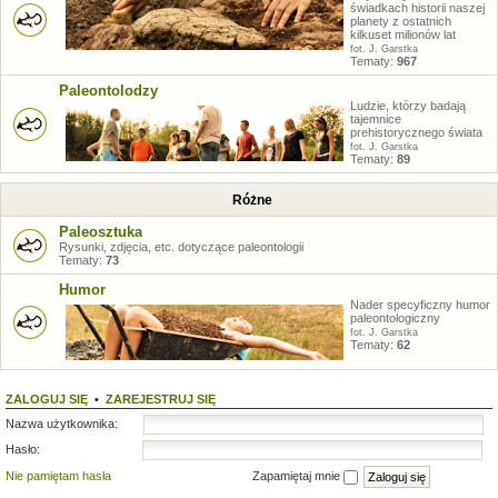
świadkach historii naszej
planety z ostatnich
kilkuset milionów lat
fot. J. Garstka
Tematy:
967
Paleontolodzy
Ludzie, którzy badają
tajemnice
prehistorycznego świata
fot. J. Garstka
Tematy:
89
Różne
Paleosztuka
Rysunki, zdjęcia, etc. dotyczące paleontologii
Tematy:
73
Humor
Nader specyficzny humor
paleontologiczny
fot. J. Garstka
Tematy:
62
ZALOGUJ SIĘ
•
ZAREJESTRUJ SIĘ
Nazwa użytkownika:
Hasło:
Nie pamiętam hasła
Zapamiętaj mnie