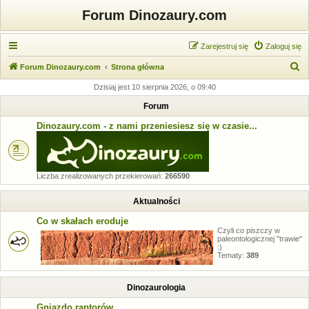
Forum Dinozaury.com
Zarejestruj się
Zaloguj się
S
Forum Dinozaury.com
Strona główna
z
Dzisiaj jest 10 sierpnia 2026, o 09:40
u
Forum
k
Dinozaury.com - z nami przeniesiesz się w czasie...
a
j
Liczba zrealizowanych przekierowań:
266590
Aktualności
Co w skałach eroduje
Czyli co piszczy w
paleontologicznej "trawie"
:)
Tematy:
389
Dinozaurologia
Gniazdo raptorów