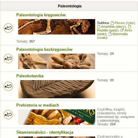
Paleontologia
Paleontologia kręgowców
Subfora:
Pisces (ryby)
,
Amphibia (płazy)
,
Reptilia (gady)
,
Aves
(ptaki)
,
Mammalia
(ssaki)
Tematy:
367
Paleontologia bezkręgowców
Tematy:
24
Paleobotanika
Tematy:
20
Prehistoria w mediach
Czyli filmy, książki,
czasopisma, strony
internetowe itp. związane
z paleontologią
Tematy:
254
Skamieniałości - identyfikacja
Czyli wszystko o