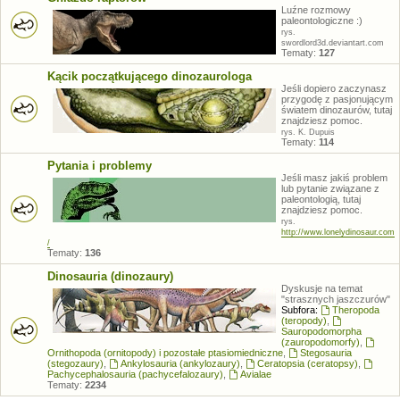
Luźne rozmowy
paleontologiczne :)
rys.
swordlord3d.deviantart.com
Tematy:
127
Kącik początkującego dinozaurologa
Jeśli dopiero zaczynasz
przygodę z pasjonującym
światem dinozaurów, tutaj
znajdziesz pomoc.
rys. K. Dupuis
Tematy:
114
Pytania i problemy
Jeśli masz jakiś problem
lub pytanie związane z
paleontologią, tutaj
znajdziesz pomoc.
rys.
http://www.lonelydinosaur.com
/
Tematy:
136
Dinosauria (dinozaury)
Dyskusje na temat
"strasznych jaszczurów"
Subfora:
Theropoda
(teropody)
,
Sauropodomorpha
(zauropodomorfy)
,
Ornithopoda (ornitopody) i pozostałe ptasiomiedniczne
,
Stegosauria
(stegozaury)
,
Ankylosauria (ankylozaury)
,
Ceratopsia (ceratopsy)
,
Pachycephalosauria (pachycefalozaury)
,
Avialae
Tematy:
2234