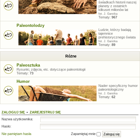
świadkach historii naszej
planety z ostatnich
kilkuset milionów lat
fot. J. Garstka
Tematy:
967
Paleontolodzy
Ludzie, którzy badają
tajemnice
prehistorycznego świata
fot. J. Garstka
Tematy:
89
Różne
Paleosztuka
Rysunki, zdjęcia, etc. dotyczące paleontologii
Tematy:
73
Humor
Nader specyficzny humor
paleontologiczny
fot. J. Garstka
Tematy:
62
ZALOGUJ SIĘ
•
ZAREJESTRUJ SIĘ
Nazwa użytkownika:
Hasło:
Nie pamiętam hasła
Zapamiętaj mnie