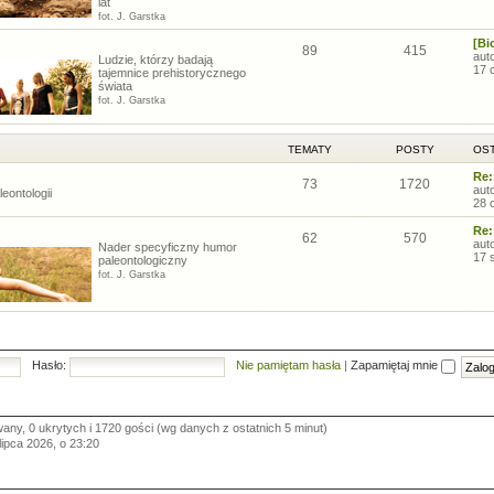
lat
fot. J. Garstka
[Bi
89
415
aut
Ludzie, którzy badają
17 
tajemnice prehistorycznego
świata
fot. J. Garstka
TEMATY
POSTY
OST
Re:
73
1720
aut
eontologii
28 
Re:
62
570
aut
Nader specyficzny humor
17 
paleontologiczny
fot. J. Garstka
Hasło:
Nie pamiętam hasła
|
Zapamiętaj mnie
wany, 0 ukrytych i 1720 gości (wg danych z ostatnich 5 minut)
 lipca 2026, o 23:20