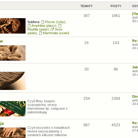
TEMATY
POSTY
OST
[Op
367
1861
aut
30 
Subfora:
Pisces (ryby)
,
Amphibia (płazy)
,
Reptilia (gady)
,
Aves
(ptaki)
,
Mammalia (ssaki)
ów
Re:
24
143
aut
24 
Jak
20
96
aut
16 
Din
254
2304
aut
Czyli filmy, książki,
24 
czasopisma, strony
internetowe itp. związane z
paleontologią
ja
Re:
967
4523
aut
Czyli wszystko o świadkach
27 
historii naszej planety z
ostatnich kilkuset milionów