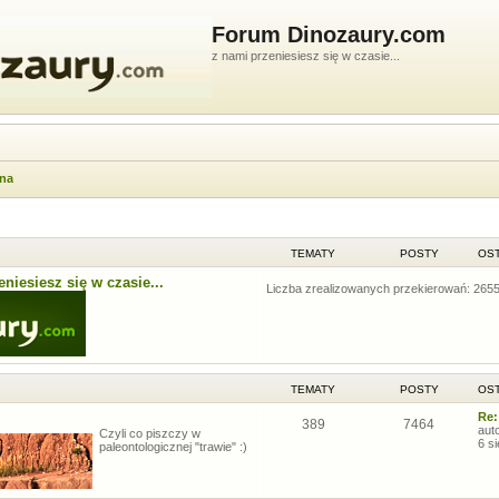
Forum Dinozaury.com
z nami przeniesiesz się w czasie...
wna
TEMATY
POSTY
OST
niesiesz się w czasie...
Liczba zrealizowanych przekierowań: 265
TEMATY
POSTY
OST
Re:
389
7464
aut
Czyli co piszczy w
6 s
paleontologicznej "trawie" :)