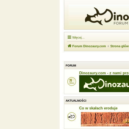
Więcej…
Forum Dinozaury.com
Strona głó
FORUM
Dinozaury.com - z nami prze
AKTUALNOŚCI
Co w skałach eroduje