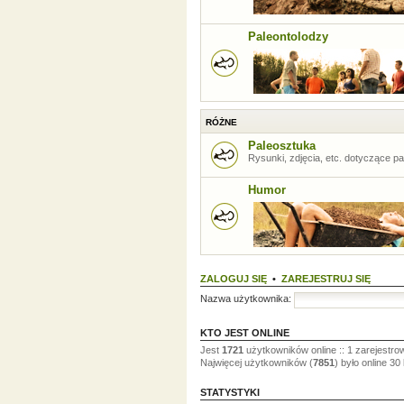
Paleontolodzy
RÓŻNE
Paleosztuka
Rysunki, zdjęcia, etc. dotyczące pal
Humor
ZALOGUJ SIĘ
•
ZAREJESTRUJ SIĘ
Nazwa użytkownika:
KTO JEST ONLINE
Jest
1721
użytkowników online :: 1 zarejestro
Najwięcej użytkowników (
7851
) było online 30
STATYSTYKI