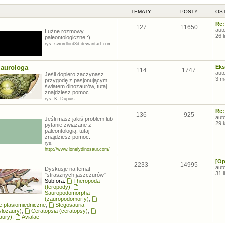
TEMATY
POSTY
OST
Re:
127
11650
aut
Luźne rozmowy
26 
paleontologiczne :)
rys. swordlord3d.deviantart.com
zaurologa
Eks
114
1747
aut
Jeśli dopiero zaczynasz
3 m
przygodę z pasjonującym
światem dinozaurów, tutaj
znajdziesz pomoc.
rys. K. Dupuis
Re:
136
925
aut
Jeśli masz jakiś problem lub
29 
pytanie związane z
paleontologią, tutaj
znajdziesz pomoc.
rys.
http://www.lonelydinosaur.com/
[Op
2233
14995
aut
Dyskusje na temat
31 
"strasznych jaszczurów"
Subfora:
Theropoda
(teropody)
,
Sauropodomorpha
(zauropodomorfy)
,
łe ptasiomiedniczne
,
Stegosauria
ylozaury)
,
Ceratopsia (ceratopsy)
,
aury)
,
Avialae