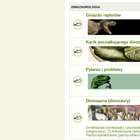
DINOZAUROLOGIA
Gniazdo raptorów
Kącik początkującego dino
Pytania i problemy
Dinosauria (dinozaury)
Ornithopoda (ornitopody) i pozosta
(stegozaury)
,
Ankylosauria (ank
Pachycephalosauria (pachycefaloz