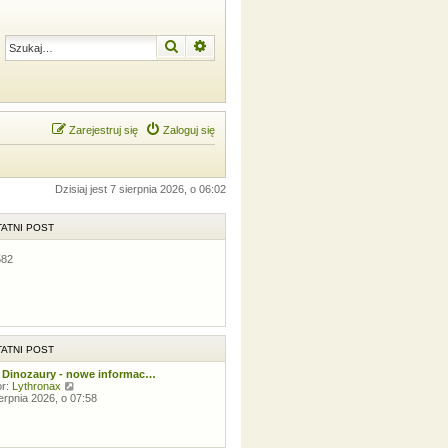
Szukaj
Wyszukiwanie zaawansowane
Zarejestruj się
Zaloguj się
Dzisiaj jest 7 sierpnia 2026, o 06:02
ATNI POST
582
ATNI POST
 Dinozaury - nowe informac…
W
or:
Lythronax
y
ierpnia 2026, o 07:58
ś
w
i
e