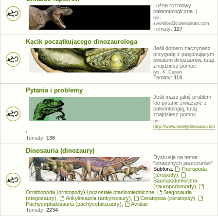
Luźne rozmowy
paleontologiczne :)
rys.
swordlord3d.deviantart.com
Tematy:
127
Kącik początkującego dinozaurologa
Jeśli dopiero zaczynasz
przygodę z pasjonującym
światem dinozaurów, tutaj
znajdziesz pomoc.
rys. K. Dupuis
Tematy:
114
Pytania i problemy
Jeśli masz jakiś problem
lub pytanie związane z
paleontologią, tutaj
znajdziesz pomoc.
rys.
http://www.lonelydinosaur.com
/
Tematy:
136
Dinosauria (dinozaury)
Dyskusje na temat
"strasznych jaszczurów"
Subfora:
Theropoda
(teropody)
,
Sauropodomorpha
(zauropodomorfy)
,
Ornithopoda (ornitopody) i pozostałe ptasiomiedniczne
,
Stegosauria
(stegozaury)
,
Ankylosauria (ankylozaury)
,
Ceratopsia (ceratopsy)
,
Pachycephalosauria (pachycefalozaury)
,
Avialae
Tematy:
2234