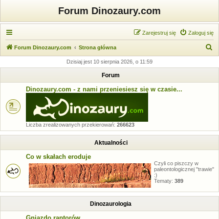
Forum Dinozaury.com
Zarejestruj się
Zaloguj się
S
Forum Dinozaury.com
Strona główna
z
Dzisiaj jest 10 sierpnia 2026, o 11:59
u
Forum
k
Dinozaury.com - z nami przeniesiesz się w czasie...
a
j
Liczba zrealizowanych przekierowań:
266623
Aktualności
Co w skałach eroduje
Czyli co piszczy w
paleontologicznej "trawie"
:)
Tematy:
389
Dinozaurologia
Gniazdo raptorów