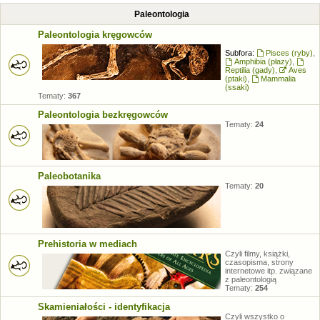
Paleontologia
Paleontologia kręgowców
Subfora:
Pisces (ryby)
,
Amphibia (płazy)
,
Reptilia (gady)
,
Aves
(ptaki)
,
Mammalia
(ssaki)
Tematy:
367
Paleontologia bezkręgowców
Tematy:
24
Paleobotanika
Tematy:
20
Prehistoria w mediach
Czyli filmy, książki,
czasopisma, strony
internetowe itp. związane
z paleontologią
Tematy:
254
Skamieniałości - identyfikacja
Czyli wszystko o