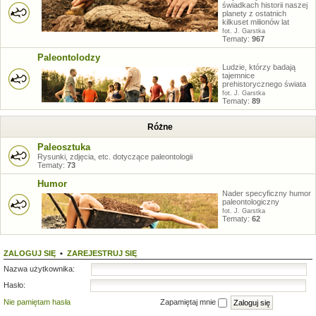
świadkach historii naszej
planety z ostatnich
kilkuset milionów lat
fot. J. Garstka
Tematy:
967
Paleontolodzy
Ludzie, którzy badają
tajemnice
prehistorycznego świata
fot. J. Garstka
Tematy:
89
Różne
Paleosztuka
Rysunki, zdjęcia, etc. dotyczące paleontologii
Tematy:
73
Humor
Nader specyficzny humor
paleontologiczny
fot. J. Garstka
Tematy:
62
ZALOGUJ SIĘ
•
ZAREJESTRUJ SIĘ
Nazwa użytkownika:
Hasło:
Nie pamiętam hasła
Zapamiętaj mnie