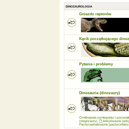
DINOZAUROLOGIA
Gniazdo raptorów
Kącik początkującego dino
Pytania i problemy
Dinosauria (dinozaury)
Ornithopoda (ornitopody) i pozosta
(stegozaury)
,
Ankylosauria (ank
Pachycephalosauria (pachycefaloz