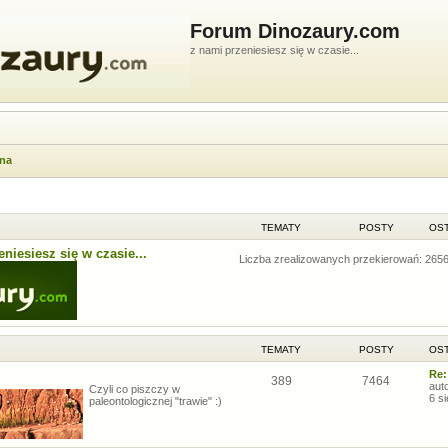
Forum Dinozaury.com
z nami przeniesiesz się w czasie...
wna
TEMATY
POSTY
OST
niesiesz się w czasie...
Liczba zrealizowanych przekierowań: 265
TEMATY
POSTY
OST
Re:
389
7464
aut
Czyli co piszczy w
6 s
paleontologicznej "trawie" :)