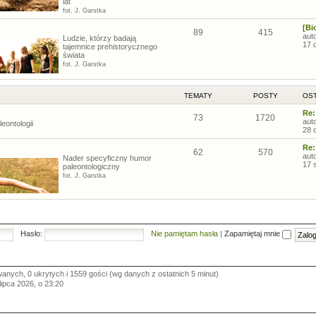
lat
fot. J. Garstka
[Bi
89
415
aut
Ludzie, którzy badają
17 
tajemnice prehistorycznego
świata
fot. J. Garstka
TEMATY
POSTY
OST
Re:
73
1720
aut
eontologii
28 
Re:
62
570
aut
Nader specyficzny humor
17 
paleontologiczny
fot. J. Garstka
Hasło:
Nie pamiętam hasła
|
Zapamiętaj mnie
wanych, 0 ukrytych i 1559 gości (wg danych z ostatnich 5 minut)
 lipca 2026, o 23:20