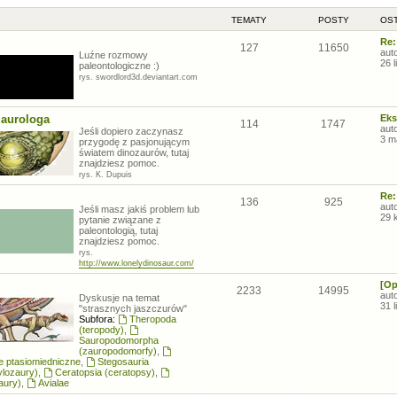
TEMATY
POSTY
OST
Re:
127
11650
aut
Luźne rozmowy
26 
paleontologiczne :)
rys. swordlord3d.deviantart.com
zaurologa
Eks
114
1747
aut
Jeśli dopiero zaczynasz
3 m
przygodę z pasjonującym
światem dinozaurów, tutaj
znajdziesz pomoc.
rys. K. Dupuis
Re:
136
925
aut
Jeśli masz jakiś problem lub
29 
pytanie związane z
paleontologią, tutaj
znajdziesz pomoc.
rys.
http://www.lonelydinosaur.com/
[Op
2233
14995
aut
Dyskusje na temat
31 
"strasznych jaszczurów"
Subfora:
Theropoda
(teropody)
,
Sauropodomorpha
(zauropodomorfy)
,
łe ptasiomiedniczne
,
Stegosauria
ylozaury)
,
Ceratopsia (ceratopsy)
,
aury)
,
Avialae