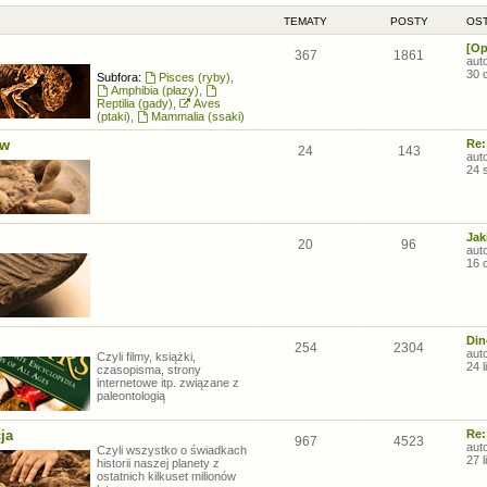
TEMATY
POSTY
OST
[Op
367
1861
aut
30 
Subfora:
Pisces (ryby)
,
Amphibia (płazy)
,
Reptilia (gady)
,
Aves
(ptaki)
,
Mammalia (ssaki)
ów
Re:
24
143
aut
24 
Jak
20
96
aut
16 
Din
254
2304
aut
Czyli filmy, książki,
24 
czasopisma, strony
internetowe itp. związane z
paleontologią
ja
Re:
967
4523
aut
Czyli wszystko o świadkach
27 
historii naszej planety z
ostatnich kilkuset milionów