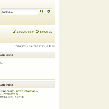
Szukaj
Wyszukiwanie zaawansowane
Zarejestruj się
Zaloguj się
Dzisiaj jest 7 sierpnia 2026, o 11:36
ATNI POST
652
ATNI POST
 Dinozaury - nowe informac…
W
or:
Lythronax
y
ierpnia 2026, o 07:58
ś
w
i
e