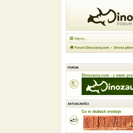
Więcej…
Forum Dinozaury.com
Strona głó
FORUM
Dinozaury.com - z nami prze
AKTUALNOŚCI
Co w skałach eroduje