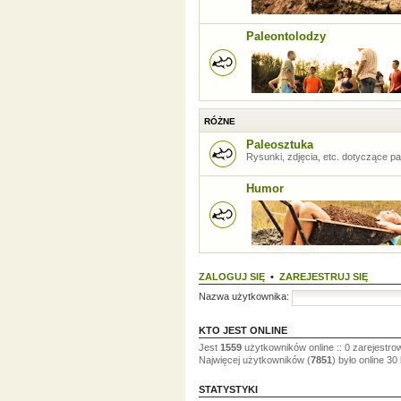
Paleontolodzy
RÓŻNE
Paleosztuka
Rysunki, zdjęcia, etc. dotyczące pal
Humor
ZALOGUJ SIĘ
•
ZAREJESTRUJ SIĘ
Nazwa użytkownika:
KTO JEST ONLINE
Jest
1559
użytkowników online :: 0 zarejestro
Najwięcej użytkowników (
7851
) było online 30
STATYSTYKI