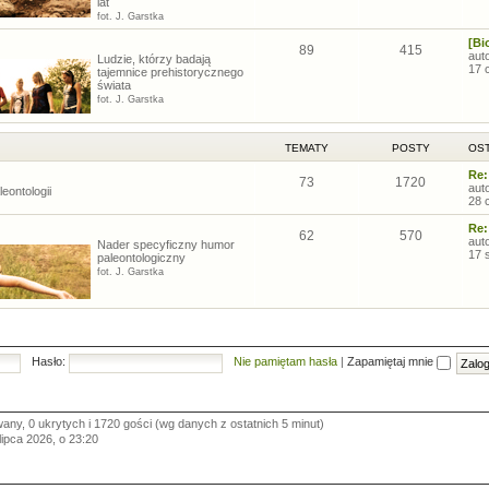
lat
fot. J. Garstka
[Bi
89
415
aut
Ludzie, którzy badają
17 
tajemnice prehistorycznego
świata
fot. J. Garstka
TEMATY
POSTY
OST
Re:
73
1720
aut
eontologii
28 
Re:
62
570
aut
Nader specyficzny humor
17 
paleontologiczny
fot. J. Garstka
Hasło:
Nie pamiętam hasła
|
Zapamiętaj mnie
wany, 0 ukrytych i 1720 gości (wg danych z ostatnich 5 minut)
 lipca 2026, o 23:20