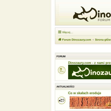
Więcej…
Forum Dinozaury.com
Strona głó
FORUM
Dinozaury.com - z nami prze
AKTUALNOŚCI
Co w skałach eroduje