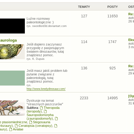
TEMATY
POSTY
OST
Re:
127
11650
aut
Luźne rozmowy
26 
paleontologiczne :)
rys. swordlord3d.deviantart.com
zaurologa
Eks
114
1747
aut
Jeśli dopiero zaczynasz
3 m
przygodę z pasjonującym
światem dinozaurów, tutaj
znajdziesz pomoc.
rys. K. Dupuis
Re:
136
925
aut
Jeśli masz jakiś problem lub
29 
pytanie związane z
paleontologią, tutaj
znajdziesz pomoc.
rys.
http://www.lonelydinosaur.com/
[Op
2233
14995
aut
Dyskusje na temat
31 
"strasznych jaszczurów"
Subfora:
Theropoda
(teropody)
,
Sauropodomorpha
(zauropodomorfy)
,
łe ptasiomiedniczne
,
Stegosauria
ylozaury)
,
Ceratopsia (ceratopsy)
,
aury)
,
Avialae