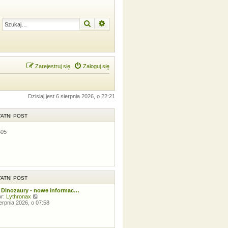
Szukaj
Wyszukiwanie zaawansowane
Zarejestruj się
Zaloguj się
Dzisiaj jest 6 sierpnia 2026, o 22:21
ATNI POST
505
ATNI POST
 Dinozaury - nowe informac…
W
or:
Lythronax
y
ierpnia 2026, o 07:58
ś
w
i
e