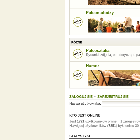
Paleontolodzy
RÓŻNE
Paleosztuka
Rysunki, zdjęcia, etc. dotyczące pal
Humor
ZALOGUJ SIĘ
•
ZAREJESTRUJ SIĘ
Nazwa użytkownika:
KTO JEST ONLINE
Jest
1721
użytkowników online :: 1 zarejestro
Najwięcej użytkowników (
7851
) było online 30
STATYSTYKI