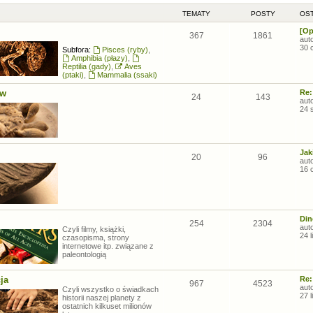
TEMATY
POSTY
OST
[Op
367
1861
aut
30 
Subfora:
Pisces (ryby)
,
Amphibia (płazy)
,
Reptilia (gady)
,
Aves
(ptaki)
,
Mammalia (ssaki)
ów
Re:
24
143
aut
24 
Jak
20
96
aut
16 
Din
254
2304
aut
Czyli filmy, książki,
24 
czasopisma, strony
internetowe itp. związane z
paleontologią
ja
Re:
967
4523
aut
Czyli wszystko o świadkach
27 
historii naszej planety z
ostatnich kilkuset milionów