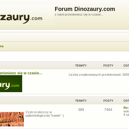
Forum Dinozaury.com
z nami przeniesiesz się w czasie...
wna
TEMATY
POSTY
OST
niesiesz się w czasie...
Liczba zrealizowanych przekierowań: 265
TEMATY
POSTY
OST
Re:
389
7464
aut
Czyli co piszczy w
6 s
paleontologicznej "trawie" :)