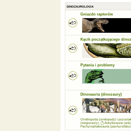
DINOZAUROLOGIA
Gniazdo raptorów
Kącik początkującego dino
Pytania i problemy
Dinosauria (dinozaury)
Ornithopoda (ornitopody) i pozosta
(stegozaury)
,
Ankylosauria (ank
Pachycephalosauria (pachycefaloz