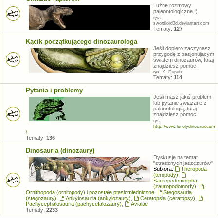
Luźne rozmowy
paleontologiczne :)
rys.
swordlord3d.deviantart.com
Tematy:
127
Kącik początkującego dinozaurologa
Jeśli dopiero zaczynasz
przygodę z pasjonującym
światem dinozaurów, tutaj
znajdziesz pomoc.
rys. K. Dupuis
Tematy:
114
Pytania i problemy
Jeśli masz jakiś problem
lub pytanie związane z
paleontologią, tutaj
znajdziesz pomoc.
rys.
http://www.lonelydinosaur.com
/
Tematy:
136
Dinosauria (dinozaury)
Dyskusje na temat
"strasznych jaszczurów"
Subfora:
Theropoda
(teropody)
,
Sauropodomorpha
(zauropodomorfy)
,
Ornithopoda (ornitopody) i pozostałe ptasiomiedniczne
,
Stegosauria
(stegozaury)
,
Ankylosauria (ankylozaury)
,
Ceratopsia (ceratopsy)
,
Pachycephalosauria (pachycefalozaury)
,
Avialae
Tematy:
2233