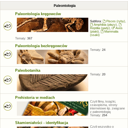
Paleontologia
Paleontologia kręgowców
Subfora:
Pisces (ryby)
,
Amphibia (płazy)
,
Reptilia (gady)
,
Aves
(ptaki)
,
Mammalia
(ssaki)
Tematy:
367
Paleontologia bezkręgowców
Tematy:
24
Paleobotanika
Tematy:
20
Prehistoria w mediach
Czyli filmy, książki,
czasopisma, strony
internetowe itp. związane
z paleontologią
Tematy:
254
Skamieniałości - identyfikacja
Czyli wszystko o