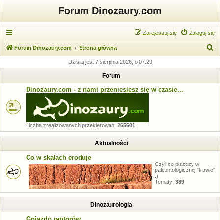
Forum Dinozaury.com
Zarejestruj się
Zaloguj się
S
Forum Dinozaury.com
Strona główna
z
Dzisiaj jest 7 sierpnia 2026, o 07:29
u
Forum
k
Dinozaury.com - z nami przeniesiesz się w czasie...
a
j
Liczba zrealizowanych przekierowań:
265601
Aktualności
Co w skałach eroduje
Czyli co piszczy w
paleontologicznej "trawie"
:)
Tematy:
389
Dinozaurologia
Gniazdo raptorów