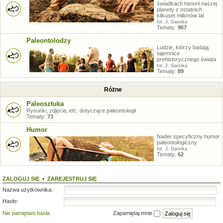
świadkach historii naszej
planety z ostatnich
kilkuset milionów lat
fot. J. Garstka
Tematy:
967
Paleontolodzy
Ludzie, którzy badają
tajemnice
prehistorycznego świata
fot. J. Garstka
Tematy:
89
Różne
Paleosztuka
Rysunki, zdjęcia, etc. dotyczące paleontologii
Tematy:
73
Humor
Nader specyficzny humor
paleontologiczny
fot. J. Garstka
Tematy:
62
ZALOGUJ SIĘ
•
ZAREJESTRUJ SIĘ
Nazwa użytkownika:
Hasło:
Nie pamiętam hasła
Zapamiętaj mnie