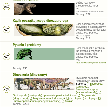
Luźne rozmowy
paleontologiczne :)
rys.
swordlord3d.deviantart.com
Tematy:
127
Kącik początkującego dinozaurologa
Jeśli dopiero zaczynasz
przygodę z pasjonującym
światem dinozaurów, tutaj
znajdziesz pomoc.
rys. K. Dupuis
Tematy:
114
Pytania i problemy
Jeśli masz jakiś problem
lub pytanie związane z
paleontologią, tutaj
znajdziesz pomoc.
rys.
http://www.lonelydinosaur.com
/
Tematy:
136
Dinosauria (dinozaury)
Dyskusje na temat
"strasznych jaszczurów"
Subfora:
Theropoda
(teropody)
,
Sauropodomorpha
(zauropodomorfy)
,
Ornithopoda (ornitopody) i pozostałe ptasiomiedniczne
,
Stegosauria
(stegozaury)
,
Ankylosauria (ankylozaury)
,
Ceratopsia (ceratopsy)
,
Pachycephalosauria (pachycefalozaury)
,
Avialae
Tematy:
2234