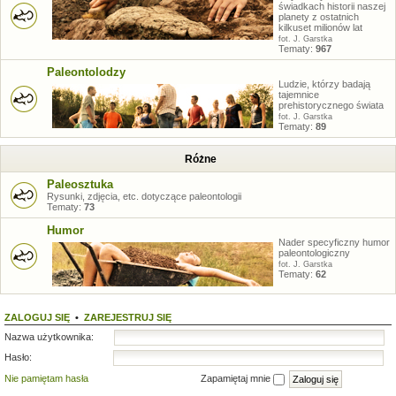
świadkach historii naszej
planety z ostatnich
kilkuset milionów lat
fot. J. Garstka
Tematy:
967
Paleontolodzy
Ludzie, którzy badają
tajemnice
prehistorycznego świata
fot. J. Garstka
Tematy:
89
Różne
Paleosztuka
Rysunki, zdjęcia, etc. dotyczące paleontologii
Tematy:
73
Humor
Nader specyficzny humor
paleontologiczny
fot. J. Garstka
Tematy:
62
ZALOGUJ SIĘ
•
ZAREJESTRUJ SIĘ
Nazwa użytkownika:
Hasło:
Nie pamiętam hasła
Zapamiętaj mnie