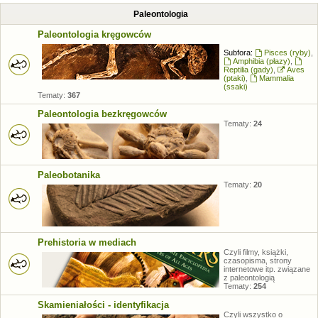
Paleontologia
Paleontologia kręgowców
Subfora:
Pisces (ryby)
,
Amphibia (płazy)
,
Reptilia (gady)
,
Aves
(ptaki)
,
Mammalia
(ssaki)
Tematy:
367
Paleontologia bezkręgowców
Tematy:
24
Paleobotanika
Tematy:
20
Prehistoria w mediach
Czyli filmy, książki,
czasopisma, strony
internetowe itp. związane
z paleontologią
Tematy:
254
Skamieniałości - identyfikacja
Czyli wszystko o