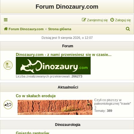
Forum Dinozaury.com
Zarejestruj się
Zaloguj się
S
Forum Dinozaury.com
Strona główna
z
Dzisiaj jest 9 sierpnia 2026, o 12:07
u
Forum
k
Dinozaury.com - z nami przeniesiesz się w czasie...
a
j
Liczba zrealizowanych przekierowań:
266273
Aktualności
Co w skałach eroduje
Czyli co piszczy w
paleontologicznej "trawie"
:)
Tematy:
389
Dinozaurologia
Gniazdo raptorów