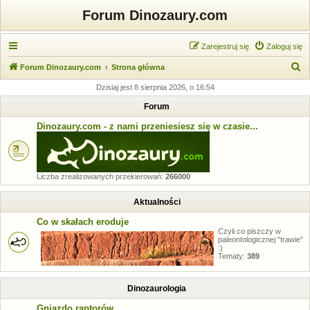
Forum Dinozaury.com
Zarejestruj się
Zaloguj się
S
Forum Dinozaury.com
Strona główna
z
Dzisiaj jest 8 sierpnia 2026, o 16:54
u
Forum
k
Dinozaury.com - z nami przeniesiesz się w czasie...
a
j
Liczba zrealizowanych przekierowań:
266000
Aktualności
Co w skałach eroduje
Czyli co piszczy w
paleontologicznej "trawie"
:)
Tematy:
389
Dinozaurologia
Gniazdo raptorów