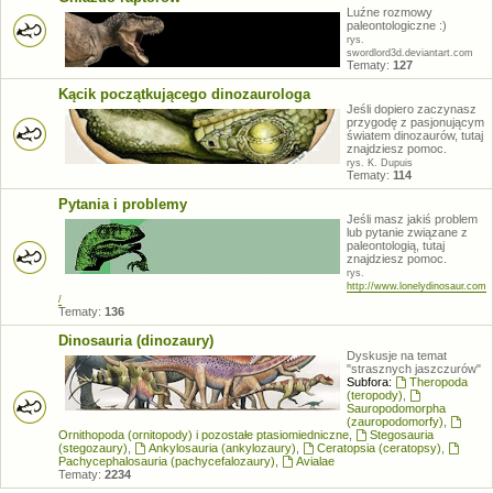
Luźne rozmowy
paleontologiczne :)
rys.
swordlord3d.deviantart.com
Tematy:
127
Kącik początkującego dinozaurologa
Jeśli dopiero zaczynasz
przygodę z pasjonującym
światem dinozaurów, tutaj
znajdziesz pomoc.
rys. K. Dupuis
Tematy:
114
Pytania i problemy
Jeśli masz jakiś problem
lub pytanie związane z
paleontologią, tutaj
znajdziesz pomoc.
rys.
http://www.lonelydinosaur.com
/
Tematy:
136
Dinosauria (dinozaury)
Dyskusje na temat
"strasznych jaszczurów"
Subfora:
Theropoda
(teropody)
,
Sauropodomorpha
(zauropodomorfy)
,
Ornithopoda (ornitopody) i pozostałe ptasiomiedniczne
,
Stegosauria
(stegozaury)
,
Ankylosauria (ankylozaury)
,
Ceratopsia (ceratopsy)
,
Pachycephalosauria (pachycefalozaury)
,
Avialae
Tematy:
2234