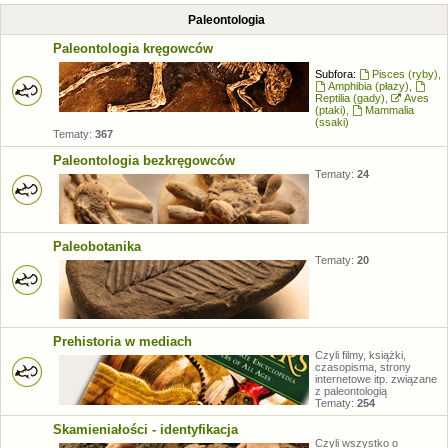
Paleontologia
Paleontologia kręgowców
Subfora:
Pisces (ryby)
,
Amphibia (płazy)
,
Reptilia (gady)
,
Aves
(ptaki)
,
Mammalia
(ssaki)
Tematy:
367
Paleontologia bezkręgowców
Tematy:
24
Paleobotanika
Tematy:
20
Prehistoria w mediach
Czyli filmy, książki,
czasopisma, strony
internetowe itp. związane
z paleontologią
Tematy:
254
Skamieniałości - identyfikacja
Czyli wszystko o