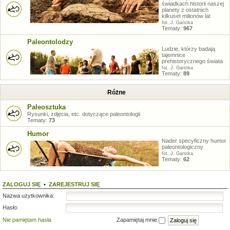
świadkach historii naszej
planety z ostatnich
kilkuset milionów lat
fot. J. Garstka
Tematy:
967
Paleontolodzy
Ludzie, którzy badają
tajemnice
prehistorycznego świata
fot. J. Garstka
Tematy:
89
Różne
Paleosztuka
Rysunki, zdjęcia, etc. dotyczące paleontologii
Tematy:
73
Humor
Nader specyficzny humor
paleontologiczny
fot. J. Garstka
Tematy:
62
ZALOGUJ SIĘ
•
ZAREJESTRUJ SIĘ
Nazwa użytkownika:
Hasło:
Nie pamiętam hasła
Zapamiętaj mnie