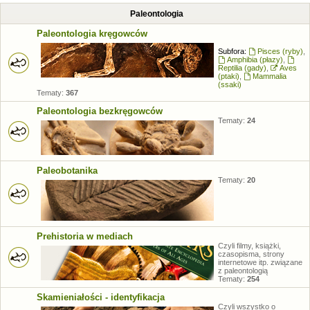
Paleontologia
Paleontologia kręgowców
Subfora:
Pisces (ryby)
,
Amphibia (płazy)
,
Reptilia (gady)
,
Aves
(ptaki)
,
Mammalia
(ssaki)
Tematy:
367
Paleontologia bezkręgowców
Tematy:
24
Paleobotanika
Tematy:
20
Prehistoria w mediach
Czyli filmy, książki,
czasopisma, strony
internetowe itp. związane
z paleontologią
Tematy:
254
Skamieniałości - identyfikacja
Czyli wszystko o