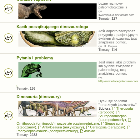
Luźne rozmowy
paleontologiczne :)
rys.
swordlord3d.deviantart.com
Tematy:
127
Kącik początkującego dinozaurologa
Jeśli dopiero zaczynasz
przygodę z pasjonującym
światem dinozaurów, tutaj
znajdziesz pomoc.
rys. K. Dupuis
Tematy:
114
Pytania i problemy
Jeśli masz jakiś problem
lub pytanie związane z
paleontologią, tutaj
znajdziesz pomoc.
rys.
http://www.lonelydinosaur.com
/
Tematy:
136
Dinosauria (dinozaury)
Dyskusje na temat
"strasznych jaszczurów"
Subfora:
Theropoda
(teropody)
,
Sauropodomorpha
(zauropodomorfy)
,
Ornithopoda (ornitopody) i pozostałe ptasiomiedniczne
,
Stegosauria
(stegozaury)
,
Ankylosauria (ankylozaury)
,
Ceratopsia (ceratopsy)
,
Pachycephalosauria (pachycefalozaury)
,
Avialae
Tematy:
2233