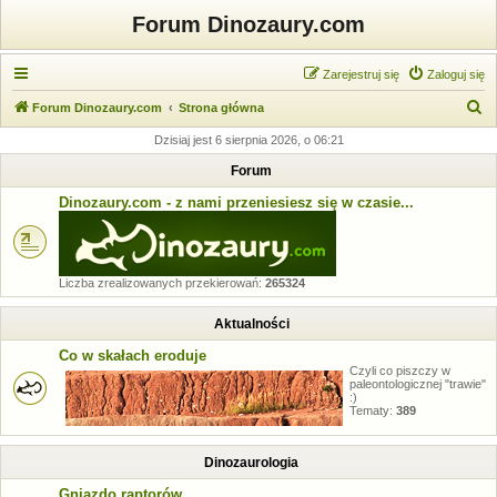
Forum Dinozaury.com
Zarejestruj się
Zaloguj się
S
Forum Dinozaury.com
Strona główna
z
Dzisiaj jest 6 sierpnia 2026, o 06:21
u
Forum
k
Dinozaury.com - z nami przeniesiesz się w czasie...
a
j
Liczba zrealizowanych przekierowań:
265324
Aktualności
Co w skałach eroduje
Czyli co piszczy w
paleontologicznej "trawie"
:)
Tematy:
389
Dinozaurologia
Gniazdo raptorów