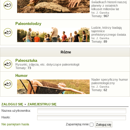
świadkach historii naszej
planety z ostatnich
kilkuset milionów lat
fot. J. Garstka
Tematy:
967
Paleontolodzy
Ludzie, którzy badają
tajemnice
prehistorycznego świata
fot. J. Garstka
Tematy:
89
Różne
Paleosztuka
Rysunki, zdjęcia, etc. dotyczące paleontologii
Tematy:
73
Humor
Nader specyficzny humor
paleontologiczny
fot. J. Garstka
Tematy:
62
ZALOGUJ SIĘ
•
ZAREJESTRUJ SIĘ
Nazwa użytkownika:
Hasło:
Nie pamiętam hasła
Zapamiętaj mnie