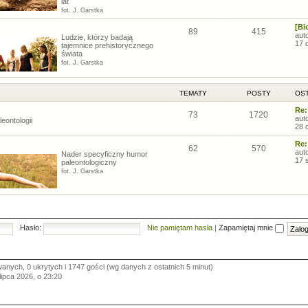
lat
fot. J. Garstka
[Bi
89
415
aut
Ludzie, którzy badają
17 
tajemnice prehistorycznego
świata
fot. J. Garstka
TEMATY
POSTY
OST
Re:
73
1720
aut
eontologii
28 
Re:
62
570
aut
Nader specyficzny humor
17 
paleontologiczny
fot. J. Garstka
Hasło:
Nie pamiętam hasła
|
Zapamiętaj mnie
wanych, 0 ukrytych i 1747 gości (wg danych z ostatnich 5 minut)
 lipca 2026, o 23:20