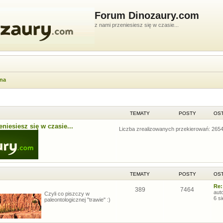
Forum Dinozaury.com
z nami przeniesiesz się w czasie...
wna
TEMATY
POSTY
OST
niesiesz się w czasie...
Liczba zrealizowanych przekierowań: 265
TEMATY
POSTY
OST
Re:
389
7464
aut
Czyli co piszczy w
6 s
paleontologicznej "trawie" :)