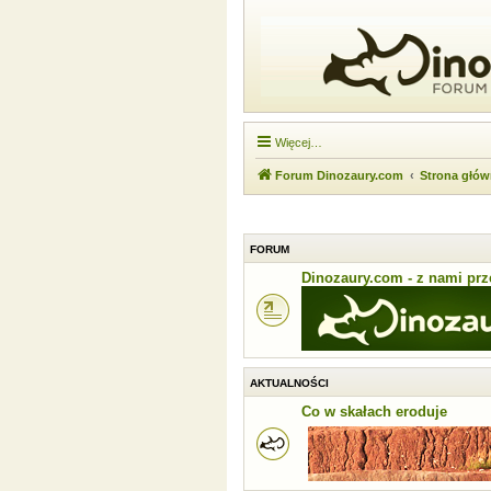
Więcej…
Forum Dinozaury.com
Strona głó
FORUM
Dinozaury.com - z nami prze
AKTUALNOŚCI
Co w skałach eroduje