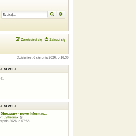
Szukaj
Wyszukiwanie zaawansowane
Zarejestruj się
Zaloguj się
Dzisiaj jest 6 sierpnia 2026, o 16:36
ATNI POST
441
ATNI POST
 Dinozaury - nowe informac…
W
or:
Lythronax
y
ierpnia 2026, o 07:58
ś
w
i
e