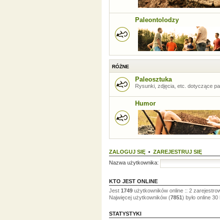
Paleontolodzy
RÓŻNE
Paleosztuka
Rysunki, zdjęcia, etc. dotyczące pal
Humor
ZALOGUJ SIĘ
•
ZAREJESTRUJ SIĘ
Nazwa użytkownika:
KTO JEST ONLINE
Jest
1749
użytkowników online :: 2 zarejestro
Najwięcej użytkowników (
7851
) było online 30
STATYSTYKI