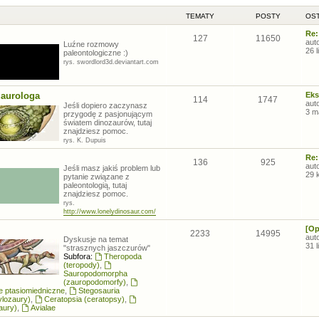
TEMATY
POSTY
OST
Re:
127
11650
aut
Luźne rozmowy
26 
paleontologiczne :)
rys. swordlord3d.deviantart.com
zaurologa
Eks
114
1747
aut
Jeśli dopiero zaczynasz
3 m
przygodę z pasjonującym
światem dinozaurów, tutaj
znajdziesz pomoc.
rys. K. Dupuis
Re:
136
925
aut
Jeśli masz jakiś problem lub
29 
pytanie związane z
paleontologią, tutaj
znajdziesz pomoc.
rys.
http://www.lonelydinosaur.com/
[Op
2233
14995
aut
Dyskusje na temat
31 
"strasznych jaszczurów"
Subfora:
Theropoda
(teropody)
,
Sauropodomorpha
(zauropodomorfy)
,
łe ptasiomiedniczne
,
Stegosauria
ylozaury)
,
Ceratopsia (ceratopsy)
,
aury)
,
Avialae