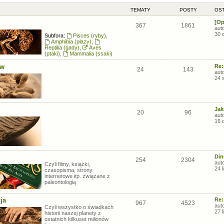
TEMATY
POSTY
OST
[Op
367
1861
aut
30 
Subfora:
Pisces (ryby)
,
Amphibia (płazy)
,
Reptilia (gady)
,
Aves
(ptaki)
,
Mammalia (ssaki)
ów
Re:
24
143
aut
24 
Jak
20
96
aut
16 
Din
254
2304
aut
Czyli filmy, książki,
24 
czasopisma, strony
internetowe itp. związane z
paleontologią
ja
Re:
967
4523
aut
Czyli wszystko o świadkach
27 
historii naszej planety z
ostatnich kilkuset milionów