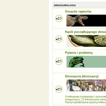
DINOZAUROLOGIA
Gniazdo raptorów
Kącik początkującego dino
Pytania i problemy
Dinosauria (dinozaury)
Ornithopoda (ornitopody) i pozosta
(stegozaury)
,
Ankylosauria (ank
Pachycephalosauria (pachycefaloz