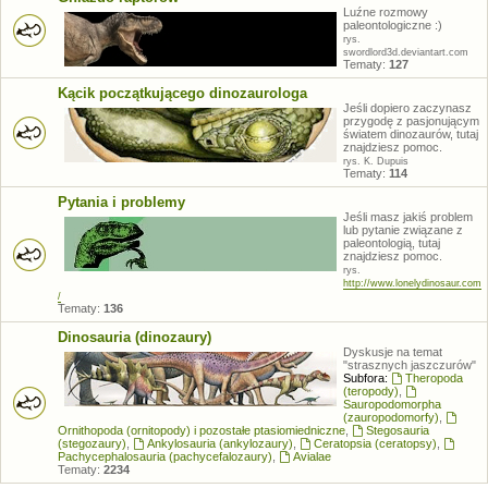
Luźne rozmowy
paleontologiczne :)
rys.
swordlord3d.deviantart.com
Tematy:
127
Kącik początkującego dinozaurologa
Jeśli dopiero zaczynasz
przygodę z pasjonującym
światem dinozaurów, tutaj
znajdziesz pomoc.
rys. K. Dupuis
Tematy:
114
Pytania i problemy
Jeśli masz jakiś problem
lub pytanie związane z
paleontologią, tutaj
znajdziesz pomoc.
rys.
http://www.lonelydinosaur.com
/
Tematy:
136
Dinosauria (dinozaury)
Dyskusje na temat
"strasznych jaszczurów"
Subfora:
Theropoda
(teropody)
,
Sauropodomorpha
(zauropodomorfy)
,
Ornithopoda (ornitopody) i pozostałe ptasiomiedniczne
,
Stegosauria
(stegozaury)
,
Ankylosauria (ankylozaury)
,
Ceratopsia (ceratopsy)
,
Pachycephalosauria (pachycefalozaury)
,
Avialae
Tematy:
2234