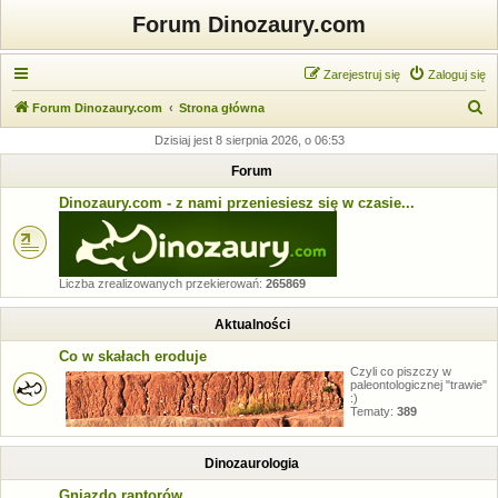
Forum Dinozaury.com
Zarejestruj się
Zaloguj się
S
Forum Dinozaury.com
Strona główna
z
Dzisiaj jest 8 sierpnia 2026, o 06:53
u
Forum
k
Dinozaury.com - z nami przeniesiesz się w czasie...
a
j
Liczba zrealizowanych przekierowań:
265869
Aktualności
Co w skałach eroduje
Czyli co piszczy w
paleontologicznej "trawie"
:)
Tematy:
389
Dinozaurologia
Gniazdo raptorów