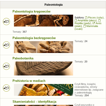
Paleontologia
Paleontologia kręgowców
Subfora:
Pisces (ryby)
,
Amphibia (płazy)
,
Reptilia (gady)
,
Aves
(ptaki)
,
Mammalia
(ssaki)
Tematy:
367
Paleontologia bezkręgowców
Tematy:
24
Paleobotanika
Tematy:
20
Prehistoria w mediach
Czyli filmy, książki,
czasopisma, strony
internetowe itp. związane
z paleontologią
Tematy:
254
Skamieniałości - identyfikacja
Czyli wszystko o