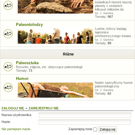
świadkach historii naszej
planety z ostatnich
kilkuset milionów lat
fot. J. Garstka
Tematy:
967
Paleontolodzy
Ludzie, którzy badają
tajemnice
prehistorycznego świata
fot. J. Garstka
Tematy:
89
Różne
Paleosztuka
Rysunki, zdjęcia, etc. dotyczące paleontologii
Tematy:
73
Humor
Nader specyficzny humor
paleontologiczny
fot. J. Garstka
Tematy:
62
ZALOGUJ SIĘ
•
ZAREJESTRUJ SIĘ
Nazwa użytkownika:
Hasło:
Nie pamiętam hasła
Zapamiętaj mnie