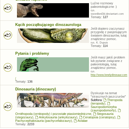
Luźne rozmowy
paleontologiczne :)
rys.
swordlord3d.deviantart.com
Tematy:
127
Kącik początkującego dinozaurologa
Jeśli dopiero zaczynasz
przygodę z pasjonującym
światem dinozaurów, tutaj
znajdziesz pomoc.
rys. K. Dupuis
Tematy:
114
Pytania i problemy
Jeśli masz jakiś problem
lub pytanie związane z
paleontologią, tutaj
znajdziesz pomoc.
rys.
http://www.lonelydinosaur.com
/
Tematy:
136
Dinosauria (dinozaury)
Dyskusje na temat
"strasznych jaszczurów"
Subfora:
Theropoda
(teropody)
,
Sauropodomorpha
(zauropodomorfy)
,
Ornithopoda (ornitopody) i pozostałe ptasiomiedniczne
,
Stegosauria
(stegozaury)
,
Ankylosauria (ankylozaury)
,
Ceratopsia (ceratopsy)
,
Pachycephalosauria (pachycefalozaury)
,
Avialae
Tematy:
2233