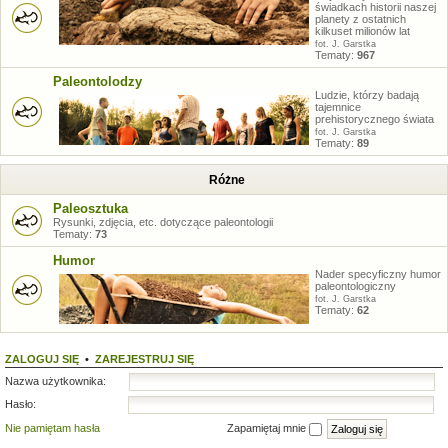
świadkach historii naszej
planety z ostatnich
kilkuset milionów lat
fot. J. Garstka
Tematy:
967
Paleontolodzy
Ludzie, którzy badają
tajemnice
prehistorycznego świata
fot. J. Garstka
Tematy:
89
Różne
Paleosztuka
Rysunki, zdjęcia, etc. dotyczące paleontologii
Tematy:
73
Humor
Nader specyficzny humor
paleontologiczny
fot. J. Garstka
Tematy:
62
ZALOGUJ SIĘ
•
ZAREJESTRUJ SIĘ
Nazwa użytkownika:
Hasło:
Nie pamiętam hasła
Zapamiętaj mnie