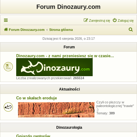
Forum Dinozaury.com
Zarejestruj się
Zaloguj się
S
Forum Dinozaury.com
Strona główna
z
Dzisiaj jest 6 sierpnia 2026, o 23:17
u
Forum
k
Dinozaury.com - z nami przeniesiesz się w czasie...
a
j
Liczba zrealizowanych przekierowań:
265514
Aktualności
Co w skałach eroduje
Czyli co piszczy w
paleontologicznej "trawie"
:)
Tematy:
389
Dinozaurologia
Gniazdo raptorów