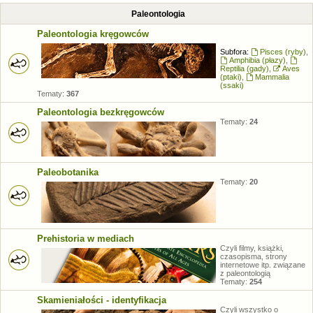
Paleontologia
Paleontologia kręgowców
Subfora:
Pisces (ryby)
,
Amphibia (płazy)
,
Reptilia (gady)
,
Aves
(ptaki)
,
Mammalia
(ssaki)
Tematy:
367
Paleontologia bezkręgowców
Tematy:
24
Paleobotanika
Tematy:
20
Prehistoria w mediach
Czyli filmy, książki,
czasopisma, strony
internetowe itp. związane
z paleontologią
Tematy:
254
Skamieniałości - identyfikacja
Czyli wszystko o