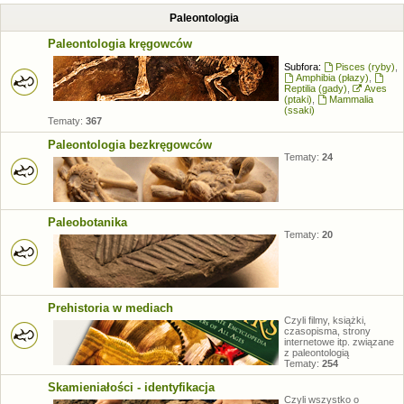
Paleontologia
Paleontologia kręgowców
Subfora:
Pisces (ryby)
,
Amphibia (płazy)
,
Reptilia (gady)
,
Aves
(ptaki)
,
Mammalia
(ssaki)
Tematy:
367
Paleontologia bezkręgowców
Tematy:
24
Paleobotanika
Tematy:
20
Prehistoria w mediach
Czyli filmy, książki,
czasopisma, strony
internetowe itp. związane
z paleontologią
Tematy:
254
Skamieniałości - identyfikacja
Czyli wszystko o