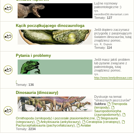
Luźne rozmowy
paleontologiczne :)
rys.
swordlord3d.deviantart.com
Tematy:
127
Kącik początkującego dinozaurologa
Jeśli dopiero zaczynasz
przygodę z pasjonującym
światem dinozaurów, tutaj
znajdziesz pomoc.
rys. K. Dupuis
Tematy:
114
Pytania i problemy
Jeśli masz jakiś problem
lub pytanie związane z
paleontologią, tutaj
znajdziesz pomoc.
rys.
http://www.lonelydinosaur.com
/
Tematy:
136
Dinosauria (dinozaury)
Dyskusje na temat
"strasznych jaszczurów"
Subfora:
Theropoda
(teropody)
,
Sauropodomorpha
(zauropodomorfy)
,
Ornithopoda (ornitopody) i pozostałe ptasiomiedniczne
,
Stegosauria
(stegozaury)
,
Ankylosauria (ankylozaury)
,
Ceratopsia (ceratopsy)
,
Pachycephalosauria (pachycefalozaury)
,
Avialae
Tematy:
2234