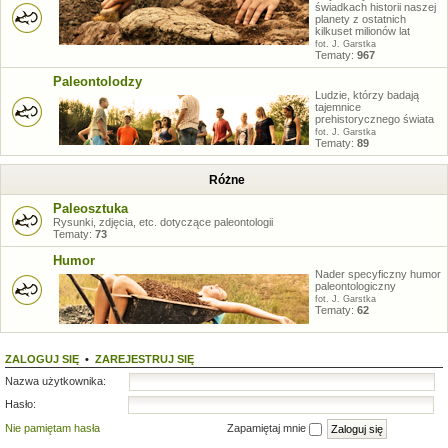
świadkach historii naszej
planety z ostatnich
kilkuset milionów lat
fot. J. Garstka
Tematy:
967
Paleontolodzy
Ludzie, którzy badają
tajemnice
prehistorycznego świata
fot. J. Garstka
Tematy:
89
Różne
Paleosztuka
Rysunki, zdjęcia, etc. dotyczące paleontologii
Tematy:
73
Humor
Nader specyficzny humor
paleontologiczny
fot. J. Garstka
Tematy:
62
ZALOGUJ SIĘ
•
ZAREJESTRUJ SIĘ
Nazwa użytkownika:
Hasło:
Nie pamiętam hasła
Zapamiętaj mnie