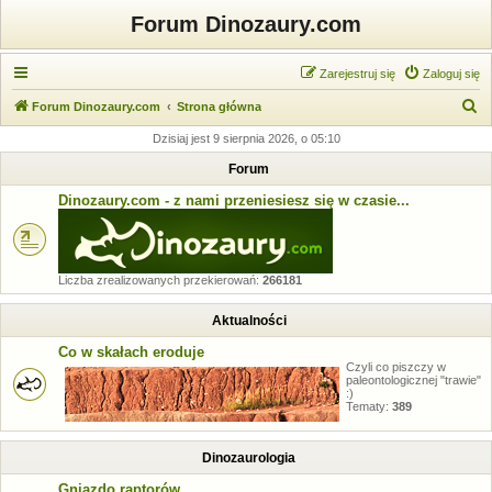
Forum Dinozaury.com
Zarejestruj się
Zaloguj się
S
Forum Dinozaury.com
Strona główna
z
Dzisiaj jest 9 sierpnia 2026, o 05:10
u
Forum
k
Dinozaury.com - z nami przeniesiesz się w czasie...
a
j
Liczba zrealizowanych przekierowań:
266181
Aktualności
Co w skałach eroduje
Czyli co piszczy w
paleontologicznej "trawie"
:)
Tematy:
389
Dinozaurologia
Gniazdo raptorów