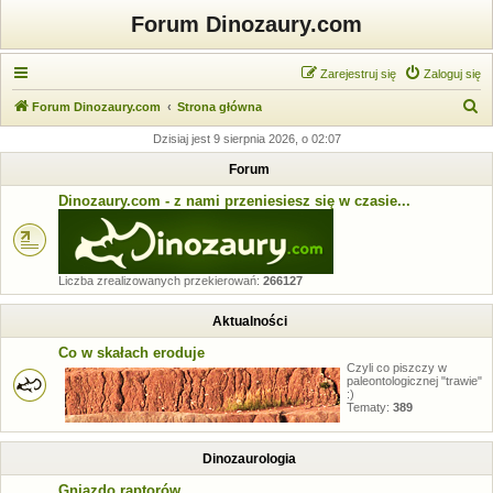
Forum Dinozaury.com
Zarejestruj się
Zaloguj się
S
Forum Dinozaury.com
Strona główna
z
Dzisiaj jest 9 sierpnia 2026, o 02:07
u
Forum
k
Dinozaury.com - z nami przeniesiesz się w czasie...
a
j
Liczba zrealizowanych przekierowań:
266127
Aktualności
Co w skałach eroduje
Czyli co piszczy w
paleontologicznej "trawie"
:)
Tematy:
389
Dinozaurologia
Gniazdo raptorów