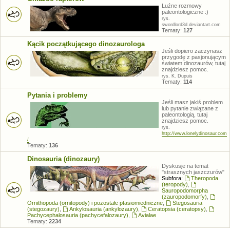
Luźne rozmowy
paleontologiczne :)
rys.
swordlord3d.deviantart.com
Tematy:
127
Kącik początkującego dinozaurologa
Jeśli dopiero zaczynasz
przygodę z pasjonującym
światem dinozaurów, tutaj
znajdziesz pomoc.
rys. K. Dupuis
Tematy:
114
Pytania i problemy
Jeśli masz jakiś problem
lub pytanie związane z
paleontologią, tutaj
znajdziesz pomoc.
rys.
http://www.lonelydinosaur.com
/
Tematy:
136
Dinosauria (dinozaury)
Dyskusje na temat
"strasznych jaszczurów"
Subfora:
Theropoda
(teropody)
,
Sauropodomorpha
(zauropodomorfy)
,
Ornithopoda (ornitopody) i pozostałe ptasiomiedniczne
,
Stegosauria
(stegozaury)
,
Ankylosauria (ankylozaury)
,
Ceratopsia (ceratopsy)
,
Pachycephalosauria (pachycefalozaury)
,
Avialae
Tematy:
2234