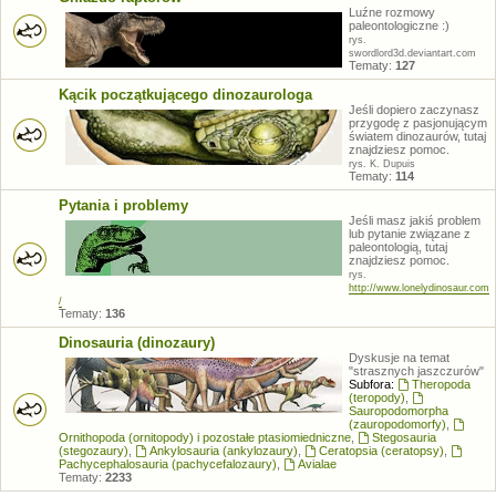
Luźne rozmowy
paleontologiczne :)
rys.
swordlord3d.deviantart.com
Tematy:
127
Kącik początkującego dinozaurologa
Jeśli dopiero zaczynasz
przygodę z pasjonującym
światem dinozaurów, tutaj
znajdziesz pomoc.
rys. K. Dupuis
Tematy:
114
Pytania i problemy
Jeśli masz jakiś problem
lub pytanie związane z
paleontologią, tutaj
znajdziesz pomoc.
rys.
http://www.lonelydinosaur.com
/
Tematy:
136
Dinosauria (dinozaury)
Dyskusje na temat
"strasznych jaszczurów"
Subfora:
Theropoda
(teropody)
,
Sauropodomorpha
(zauropodomorfy)
,
Ornithopoda (ornitopody) i pozostałe ptasiomiedniczne
,
Stegosauria
(stegozaury)
,
Ankylosauria (ankylozaury)
,
Ceratopsia (ceratopsy)
,
Pachycephalosauria (pachycefalozaury)
,
Avialae
Tematy:
2233