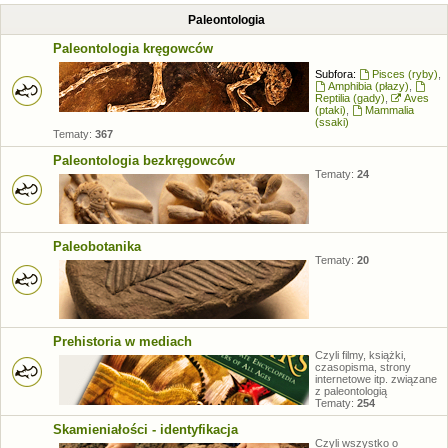
Paleontologia
Paleontologia kręgowców
Subfora:
Pisces (ryby)
,
Amphibia (płazy)
,
Reptilia (gady)
,
Aves
(ptaki)
,
Mammalia
(ssaki)
Tematy:
367
Paleontologia bezkręgowców
Tematy:
24
Paleobotanika
Tematy:
20
Prehistoria w mediach
Czyli filmy, książki,
czasopisma, strony
internetowe itp. związane
z paleontologią
Tematy:
254
Skamieniałości - identyfikacja
Czyli wszystko o