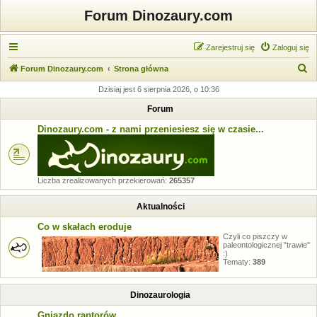
Forum Dinozaury.com
Zarejestruj się
Zaloguj się
S
Forum Dinozaury.com
Strona główna
z
Dzisiaj jest 6 sierpnia 2026, o 10:36
u
Forum
k
Dinozaury.com - z nami przeniesiesz się w czasie...
a
j
Liczba zrealizowanych przekierowań:
265357
Aktualności
Co w skałach eroduje
Czyli co piszczy w
paleontologicznej "trawie"
:)
Tematy:
389
Dinozaurologia
Gniazdo raptorów