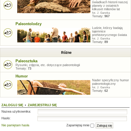
świadkach historii naszej
planety z ostatnich
kilkuset milionów lat
fot. J. Garstka
Tematy:
967
Paleontolodzy
Ludzie, którzy badają
tajemnice
prehistorycznego świata
fot. J. Garstka
Tematy:
89
Różne
Paleosztuka
Rysunki, zdjęcia, etc. dotyczące paleontologii
Tematy:
73
Humor
Nader specyficzny humor
paleontologiczny
fot. J. Garstka
Tematy:
62
ZALOGUJ SIĘ
•
ZAREJESTRUJ SIĘ
Nazwa użytkownika:
Hasło:
Nie pamiętam hasła
Zapamiętaj mnie