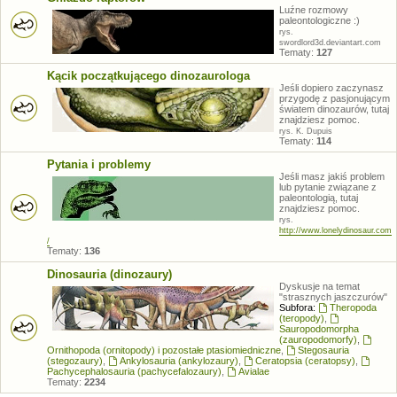
Luźne rozmowy
paleontologiczne :)
rys.
swordlord3d.deviantart.com
Tematy:
127
Kącik początkującego dinozaurologa
Jeśli dopiero zaczynasz
przygodę z pasjonującym
światem dinozaurów, tutaj
znajdziesz pomoc.
rys. K. Dupuis
Tematy:
114
Pytania i problemy
Jeśli masz jakiś problem
lub pytanie związane z
paleontologią, tutaj
znajdziesz pomoc.
rys.
http://www.lonelydinosaur.com
/
Tematy:
136
Dinosauria (dinozaury)
Dyskusje na temat
"strasznych jaszczurów"
Subfora:
Theropoda
(teropody)
,
Sauropodomorpha
(zauropodomorfy)
,
Ornithopoda (ornitopody) i pozostałe ptasiomiedniczne
,
Stegosauria
(stegozaury)
,
Ankylosauria (ankylozaury)
,
Ceratopsia (ceratopsy)
,
Pachycephalosauria (pachycefalozaury)
,
Avialae
Tematy:
2234