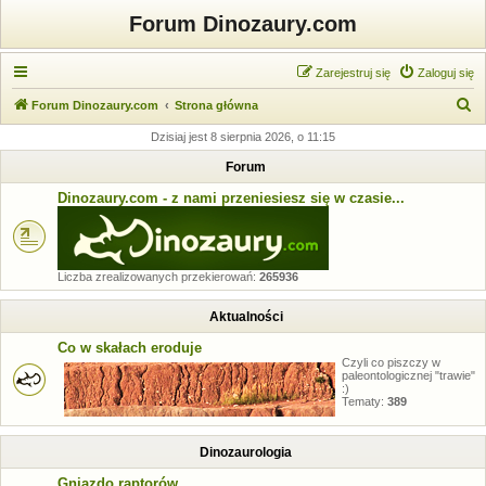
Forum Dinozaury.com
Zarejestruj się
Zaloguj się
S
Forum Dinozaury.com
Strona główna
z
Dzisiaj jest 8 sierpnia 2026, o 11:15
u
Forum
k
Dinozaury.com - z nami przeniesiesz się w czasie...
a
j
Liczba zrealizowanych przekierowań:
265936
Aktualności
Co w skałach eroduje
Czyli co piszczy w
paleontologicznej "trawie"
:)
Tematy:
389
Dinozaurologia
Gniazdo raptorów