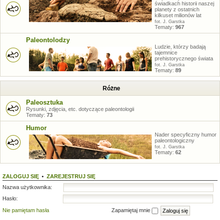
świadkach historii naszej
planety z ostatnich
kilkuset milionów lat
fot. J. Garstka
Tematy:
967
Paleontolodzy
Ludzie, którzy badają
tajemnice
prehistorycznego świata
fot. J. Garstka
Tematy:
89
Różne
Paleosztuka
Rysunki, zdjęcia, etc. dotyczące paleontologii
Tematy:
73
Humor
Nader specyficzny humor
paleontologiczny
fot. J. Garstka
Tematy:
62
ZALOGUJ SIĘ
•
ZAREJESTRUJ SIĘ
Nazwa użytkownika:
Hasło:
Nie pamiętam hasła
Zapamiętaj mnie