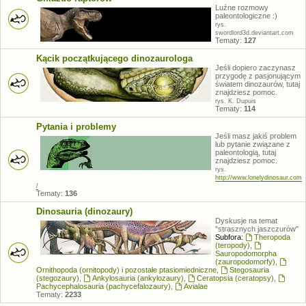
Luźne rozmowy
paleontologiczne :)
rys.
swordlord3d.deviantart.com
Tematy:
127
Kącik początkującego dinozaurologa
Jeśli dopiero zaczynasz
przygodę z pasjonującym
światem dinozaurów, tutaj
znajdziesz pomoc.
rys. K. Dupuis
Tematy:
114
Pytania i problemy
Jeśli masz jakiś problem
lub pytanie związane z
paleontologią, tutaj
znajdziesz pomoc.
rys.
http://www.lonelydinosaur.com
/
Tematy:
136
Dinosauria (dinozaury)
Dyskusje na temat
"strasznych jaszczurów"
Subfora:
Theropoda
(teropody)
,
Sauropodomorpha
(zauropodomorfy)
,
Ornithopoda (ornitopody) i pozostałe ptasiomiedniczne
,
Stegosauria
(stegozaury)
,
Ankylosauria (ankylozaury)
,
Ceratopsia (ceratopsy)
,
Pachycephalosauria (pachycefalozaury)
,
Avialae
Tematy:
2233