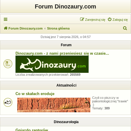
Forum Dinozaury.com
Zarejestruj się
Zaloguj się
S
Forum Dinozaury.com
Strona główna
z
Dzisiaj jest 7 sierpnia 2026, o 04:57
u
Forum
k
Dinozaury.com - z nami przeniesiesz się w czasie...
a
j
Liczba zrealizowanych przekierowań:
265569
Aktualności
Co w skałach eroduje
Czyli co piszczy w
paleontologicznej "trawie"
:)
Tematy:
389
Dinozaurologia
Gniazdo raptorów