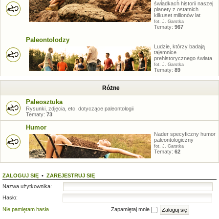
świadkach historii naszej
planety z ostatnich
kilkuset milionów lat
fot. J. Garstka
Tematy:
967
Paleontolodzy
Ludzie, którzy badają
tajemnice
prehistorycznego świata
fot. J. Garstka
Tematy:
89
Różne
Paleosztuka
Rysunki, zdjęcia, etc. dotyczące paleontologii
Tematy:
73
Humor
Nader specyficzny humor
paleontologiczny
fot. J. Garstka
Tematy:
62
ZALOGUJ SIĘ
•
ZAREJESTRUJ SIĘ
Nazwa użytkownika:
Hasło:
Nie pamiętam hasła
Zapamiętaj mnie