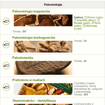
Paleontologia
Paleontologia kręgowców
Subfora:
Pisces (ryby)
,
Amphibia (płazy)
,
Reptilia (gady)
,
Aves
(ptaki)
,
Mammalia
(ssaki)
Tematy:
367
Paleontologia bezkręgowców
Tematy:
24
Paleobotanika
Tematy:
20
Prehistoria w mediach
Czyli filmy, książki,
czasopisma, strony
internetowe itp. związane
z paleontologią
Tematy:
254
Skamieniałości - identyfikacja
Czyli wszystko o