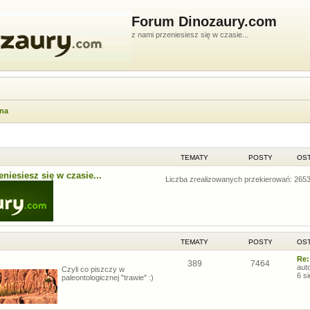
Forum Dinozaury.com
z nami przeniesiesz się w czasie...
wna
TEMATY
POSTY
OST
niesiesz się w czasie...
Liczba zrealizowanych przekierowań: 265
TEMATY
POSTY
OST
Re:
389
7464
aut
Czyli co piszczy w
6 s
paleontologicznej "trawie" :)