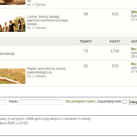
lat
fot. J. Garstka
[Bi
89
415
aut
Ludzie, którzy badają
17 
tajemnice prehistorycznego
świata
fot. J. Garstka
TEMATY
POSTY
OST
Re:
73
1720
aut
eontologii
28 
Re:
62
570
aut
Nader specyficzny humor
17 
paleontologiczny
fot. J. Garstka
Hasło:
Nie pamiętam hasła
|
Zapamiętaj mnie
wany, 0 ukrytych i 1899 gości (wg danych z ostatnich 5 minut)
 lipca 2026, o 23:20