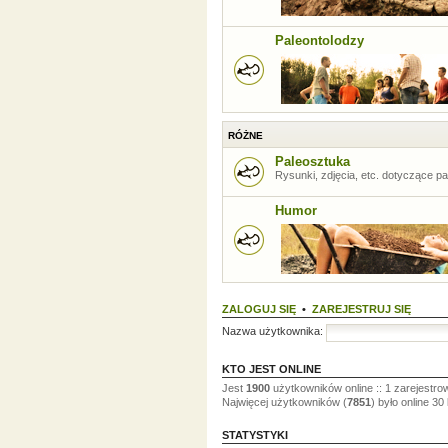
Paleontolodzy
RÓŻNE
Paleosztuka
Rysunki, zdjęcia, etc. dotyczące pal
Humor
ZALOGUJ SIĘ
•
ZAREJESTRUJ SIĘ
Nazwa użytkownika:
KTO JEST ONLINE
Jest
1900
użytkowników online :: 1 zarejestro
Najwięcej użytkowników (
7851
) było online 30
STATYSTYKI