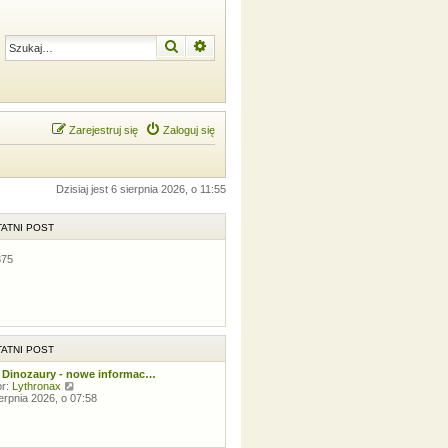
Szukaj
Wyszukiwanie zaawansowane
Zarejestruj się
Zaloguj się
Dzisiaj jest 6 sierpnia 2026, o 11:55
ATNI POST
375
ATNI POST
 Dinozaury - nowe informac…
W
or:
Lythronax
y
ierpnia 2026, o 07:58
ś
w
i
e