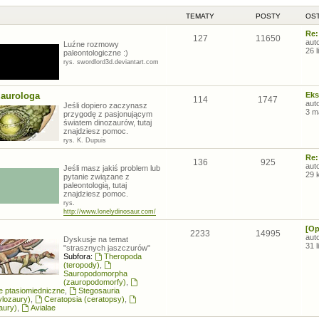
TEMATY
POSTY
OST
Re:
127
11650
aut
Luźne rozmowy
26 
paleontologiczne :)
rys. swordlord3d.deviantart.com
zaurologa
Eks
114
1747
aut
Jeśli dopiero zaczynasz
3 m
przygodę z pasjonującym
światem dinozaurów, tutaj
znajdziesz pomoc.
rys. K. Dupuis
Re:
136
925
aut
Jeśli masz jakiś problem lub
29 
pytanie związane z
paleontologią, tutaj
znajdziesz pomoc.
rys.
http://www.lonelydinosaur.com/
[Op
2233
14995
aut
Dyskusje na temat
31 
"strasznych jaszczurów"
Subfora:
Theropoda
(teropody)
,
Sauropodomorpha
(zauropodomorfy)
,
łe ptasiomiedniczne
,
Stegosauria
ylozaury)
,
Ceratopsia (ceratopsy)
,
aury)
,
Avialae