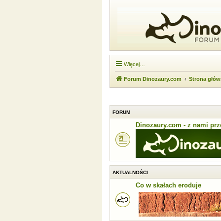
Więcej…
Forum Dinozaury.com
Strona głó
FORUM
Dinozaury.com - z nami prze
AKTUALNOŚCI
Co w skałach eroduje