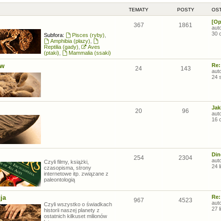
TEMATY
POSTY
OST
[Op
367
1861
aut
30 
Subfora:
Pisces (ryby)
,
Amphibia (płazy)
,
Reptilia (gady)
,
Aves
(ptaki)
,
Mammalia (ssaki)
ów
Re:
24
143
aut
24 
Jak
20
96
aut
16 
Din
254
2304
aut
Czyli filmy, książki,
24 
czasopisma, strony
internetowe itp. związane z
paleontologią
ja
Re:
967
4523
aut
Czyli wszystko o świadkach
27 
historii naszej planety z
ostatnich kilkuset milionów