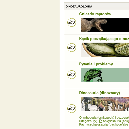
DINOZAUROLOGIA
Gniazdo raptorów
Kącik początkującego dino
Pytania i problemy
Dinosauria (dinozaury)
Ornithopoda (ornitopody) i pozosta
(stegozaury)
,
Ankylosauria (ank
Pachycephalosauria (pachycefaloz