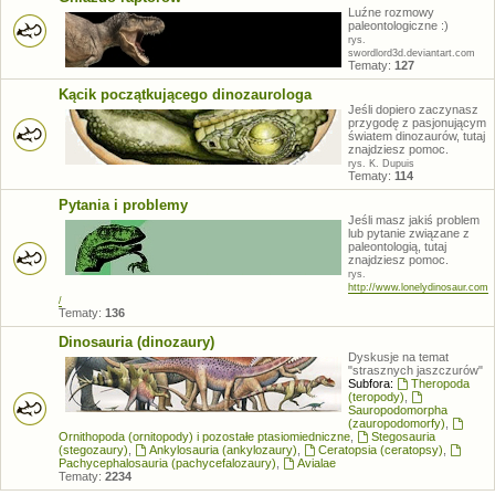
Luźne rozmowy
paleontologiczne :)
rys.
swordlord3d.deviantart.com
Tematy:
127
Kącik początkującego dinozaurologa
Jeśli dopiero zaczynasz
przygodę z pasjonującym
światem dinozaurów, tutaj
znajdziesz pomoc.
rys. K. Dupuis
Tematy:
114
Pytania i problemy
Jeśli masz jakiś problem
lub pytanie związane z
paleontologią, tutaj
znajdziesz pomoc.
rys.
http://www.lonelydinosaur.com
/
Tematy:
136
Dinosauria (dinozaury)
Dyskusje na temat
"strasznych jaszczurów"
Subfora:
Theropoda
(teropody)
,
Sauropodomorpha
(zauropodomorfy)
,
Ornithopoda (ornitopody) i pozostałe ptasiomiedniczne
,
Stegosauria
(stegozaury)
,
Ankylosauria (ankylozaury)
,
Ceratopsia (ceratopsy)
,
Pachycephalosauria (pachycefalozaury)
,
Avialae
Tematy:
2234