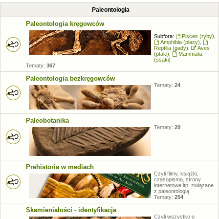
Paleontologia
Paleontologia kręgowców
Subfora:
Pisces (ryby)
,
Amphibia (płazy)
,
Reptilia (gady)
,
Aves
(ptaki)
,
Mammalia
(ssaki)
Tematy:
367
Paleontologia bezkręgowców
Tematy:
24
Paleobotanika
Tematy:
20
Prehistoria w mediach
Czyli filmy, książki,
czasopisma, strony
internetowe itp. związane
z paleontologią
Tematy:
254
Skamieniałości - identyfikacja
Czyli wszystko o