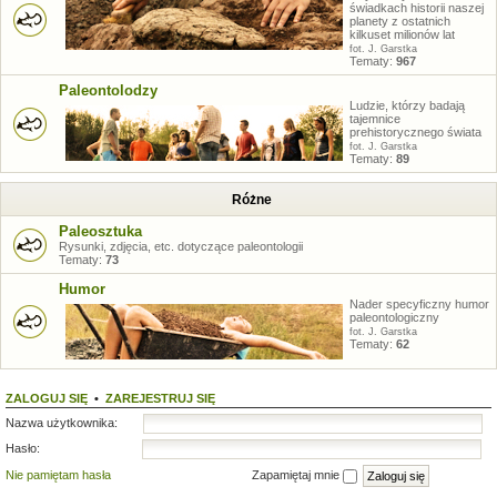
świadkach historii naszej
planety z ostatnich
kilkuset milionów lat
fot. J. Garstka
Tematy:
967
Paleontolodzy
Ludzie, którzy badają
tajemnice
prehistorycznego świata
fot. J. Garstka
Tematy:
89
Różne
Paleosztuka
Rysunki, zdjęcia, etc. dotyczące paleontologii
Tematy:
73
Humor
Nader specyficzny humor
paleontologiczny
fot. J. Garstka
Tematy:
62
ZALOGUJ SIĘ
•
ZAREJESTRUJ SIĘ
Nazwa użytkownika:
Hasło:
Nie pamiętam hasła
Zapamiętaj mnie