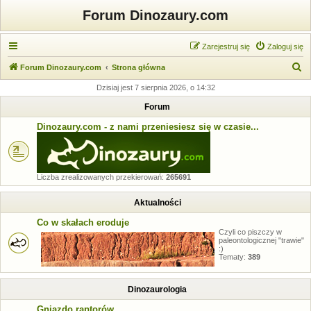
Forum Dinozaury.com
Zarejestruj się
Zaloguj się
S
Forum Dinozaury.com
Strona główna
z
Dzisiaj jest 7 sierpnia 2026, o 14:32
u
Forum
k
Dinozaury.com - z nami przeniesiesz się w czasie...
a
j
Liczba zrealizowanych przekierowań:
265691
Aktualności
Co w skałach eroduje
Czyli co piszczy w
paleontologicznej "trawie"
:)
Tematy:
389
Dinozaurologia
Gniazdo raptorów