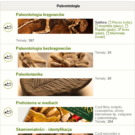
Paleontologia
Paleontologia kręgowców
Subfora:
Pisces (ryby)
,
Amphibia (płazy)
,
Reptilia (gady)
,
Aves
(ptaki)
,
Mammalia
(ssaki)
Tematy:
367
Paleontologia bezkręgowców
Tematy:
24
Paleobotanika
Tematy:
20
Prehistoria w mediach
Czyli filmy, książki,
czasopisma, strony
internetowe itp. związane
z paleontologią
Tematy:
254
Skamieniałości - identyfikacja
Czyli wszystko o