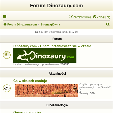
Forum Dinozaury.com
Zarejestruj się
Zaloguj się
S
Forum Dinozaury.com
Strona główna
z
Dzisiaj jest 9 sierpnia 2026, o 17:05
u
Forum
k
Dinozaury.com - z nami przeniesiesz się w czasie...
a
j
Liczba zrealizowanych przekierowań:
266350
Aktualności
Co w skałach eroduje
Czyli co piszczy w
paleontologicznej "trawie"
:)
Tematy:
389
Dinozaurologia
Gniazdo raptorów