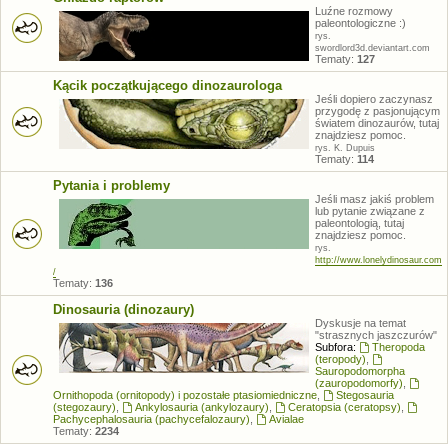
Luźne rozmowy
paleontologiczne :)
rys.
swordlord3d.deviantart.com
Tematy:
127
Kącik początkującego dinozaurologa
Jeśli dopiero zaczynasz
przygodę z pasjonującym
światem dinozaurów, tutaj
znajdziesz pomoc.
rys. K. Dupuis
Tematy:
114
Pytania i problemy
Jeśli masz jakiś problem
lub pytanie związane z
paleontologią, tutaj
znajdziesz pomoc.
rys.
http://www.lonelydinosaur.com
/
Tematy:
136
Dinosauria (dinozaury)
Dyskusje na temat
"strasznych jaszczurów"
Subfora:
Theropoda
(teropody)
,
Sauropodomorpha
(zauropodomorfy)
,
Ornithopoda (ornitopody) i pozostałe ptasiomiedniczne
,
Stegosauria
(stegozaury)
,
Ankylosauria (ankylozaury)
,
Ceratopsia (ceratopsy)
,
Pachycephalosauria (pachycefalozaury)
,
Avialae
Tematy:
2234