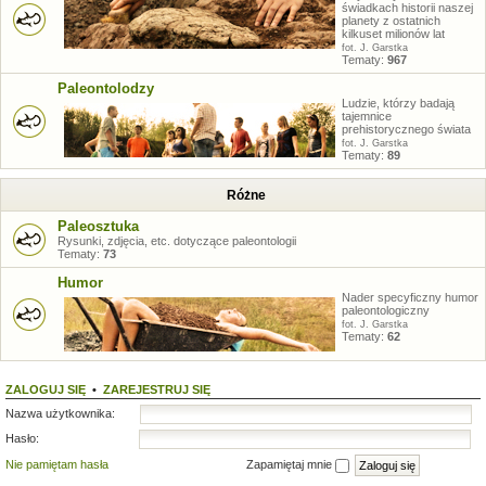
świadkach historii naszej
planety z ostatnich
kilkuset milionów lat
fot. J. Garstka
Tematy:
967
Paleontolodzy
Ludzie, którzy badają
tajemnice
prehistorycznego świata
fot. J. Garstka
Tematy:
89
Różne
Paleosztuka
Rysunki, zdjęcia, etc. dotyczące paleontologii
Tematy:
73
Humor
Nader specyficzny humor
paleontologiczny
fot. J. Garstka
Tematy:
62
ZALOGUJ SIĘ
•
ZAREJESTRUJ SIĘ
Nazwa użytkownika:
Hasło:
Nie pamiętam hasła
Zapamiętaj mnie