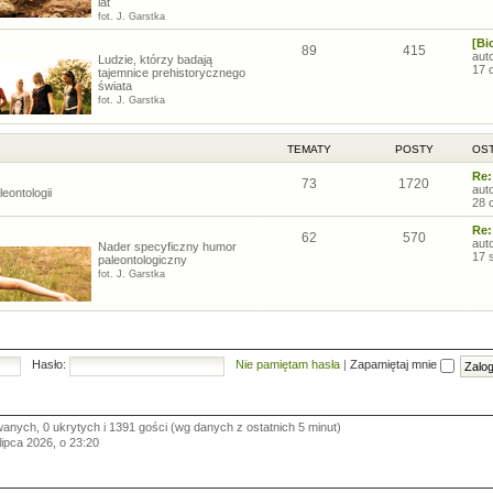
lat
fot. J. Garstka
[Bi
89
415
aut
Ludzie, którzy badają
17 
tajemnice prehistorycznego
świata
fot. J. Garstka
TEMATY
POSTY
OST
Re:
73
1720
aut
eontologii
28 
Re:
62
570
aut
Nader specyficzny humor
17 
paleontologiczny
fot. J. Garstka
Hasło:
Nie pamiętam hasła
|
Zapamiętaj mnie
wanych, 0 ukrytych i 1391 gości (wg danych z ostatnich 5 minut)
 lipca 2026, o 23:20