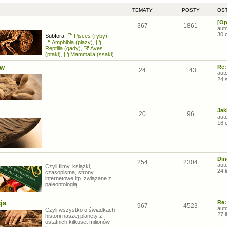
TEMATY
POSTY
OST
[Op
367
1861
aut
30 
Subfora:
Pisces (ryby)
,
Amphibia (płazy)
,
Reptilia (gady)
,
Aves
(ptaki)
,
Mammalia (ssaki)
ów
Re:
24
143
aut
24 
Jak
20
96
aut
16 
Din
254
2304
aut
Czyli filmy, książki,
24 
czasopisma, strony
internetowe itp. związane z
paleontologią
ja
Re:
967
4523
aut
Czyli wszystko o świadkach
27 
historii naszej planety z
ostatnich kilkuset milionów