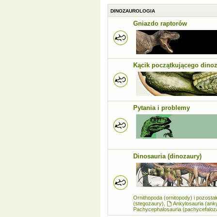
DINOZAUROLOGIA
Gniazdo raptorów
Kącik początkującego dino
Pytania i problemy
Dinosauria (dinozaury)
Ornithopoda (ornitopody) i pozosta
(stegozaury)
,
Ankylosauria (ank
Pachycephalosauria (pachycefaloz