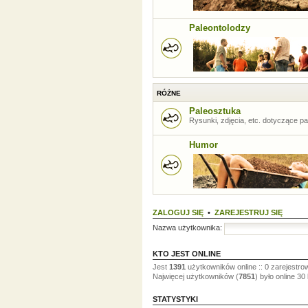
Paleontolodzy
RÓŻNE
Paleosztuka
Rysunki, zdjęcia, etc. dotyczące pal
Humor
ZALOGUJ SIĘ
•
ZAREJESTRUJ SIĘ
Nazwa użytkownika:
KTO JEST ONLINE
Jest
1391
użytkowników online :: 0 zarejestro
Najwięcej użytkowników (
7851
) było online 30
STATYSTYKI