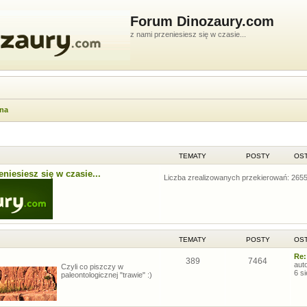
Forum Dinozaury.com
z nami przeniesiesz się w czasie...
wna
TEMATY
POSTY
OST
niesiesz się w czasie...
Liczba zrealizowanych przekierowań: 265
TEMATY
POSTY
OST
Re:
389
7464
aut
Czyli co piszczy w
6 s
paleontologicznej "trawie" :)