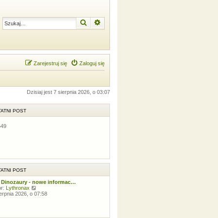
Szukaj
Wyszukiwanie zaawansowane
Zarejestruj się
Zaloguj się
Dzisiaj jest 7 sierpnia 2026, o 03:07
ATNI POST
549
ATNI POST
 Dinozaury - nowe informac…
W
or:
Lythronax
y
ierpnia 2026, o 07:58
ś
w
i
e