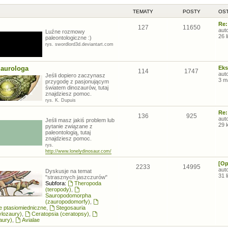
TEMATY
POSTY
OST
Re:
127
11650
aut
Luźne rozmowy
26 
paleontologiczne :)
rys. swordlord3d.deviantart.com
zaurologa
Eks
114
1747
aut
Jeśli dopiero zaczynasz
3 m
przygodę z pasjonującym
światem dinozaurów, tutaj
znajdziesz pomoc.
rys. K. Dupuis
Re:
136
925
aut
Jeśli masz jakiś problem lub
29 
pytanie związane z
paleontologią, tutaj
znajdziesz pomoc.
rys.
http://www.lonelydinosaur.com/
[Op
2233
14995
aut
Dyskusje na temat
31 
"strasznych jaszczurów"
Subfora:
Theropoda
(teropody)
,
Sauropodomorpha
(zauropodomorfy)
,
łe ptasiomiedniczne
,
Stegosauria
ylozaury)
,
Ceratopsia (ceratopsy)
,
aury)
,
Avialae