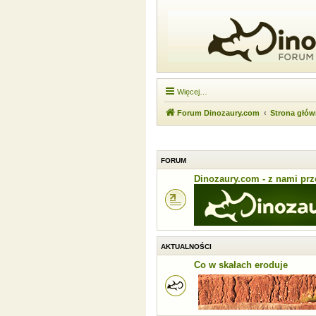
Więcej…
Forum Dinozaury.com
Strona głó
FORUM
Dinozaury.com - z nami prze
AKTUALNOŚCI
Co w skałach eroduje