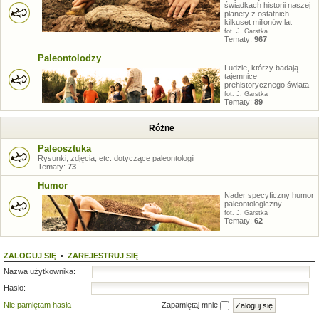
świadkach historii naszej
planety z ostatnich
kilkuset milionów lat
fot. J. Garstka
Tematy:
967
Paleontolodzy
Ludzie, którzy badają
tajemnice
prehistorycznego świata
fot. J. Garstka
Tematy:
89
Różne
Paleosztuka
Rysunki, zdjęcia, etc. dotyczące paleontologii
Tematy:
73
Humor
Nader specyficzny humor
paleontologiczny
fot. J. Garstka
Tematy:
62
ZALOGUJ SIĘ
•
ZAREJESTRUJ SIĘ
Nazwa użytkownika:
Hasło:
Nie pamiętam hasła
Zapamiętaj mnie