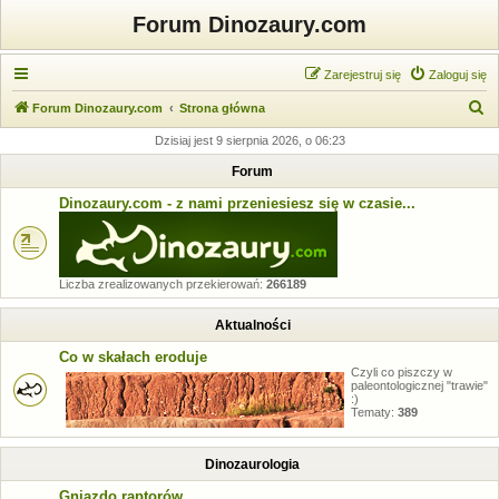
Forum Dinozaury.com
Zarejestruj się
Zaloguj się
S
Forum Dinozaury.com
Strona główna
z
Dzisiaj jest 9 sierpnia 2026, o 06:23
u
Forum
k
Dinozaury.com - z nami przeniesiesz się w czasie...
a
j
Liczba zrealizowanych przekierowań:
266189
Aktualności
Co w skałach eroduje
Czyli co piszczy w
paleontologicznej "trawie"
:)
Tematy:
389
Dinozaurologia
Gniazdo raptorów