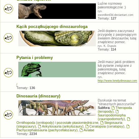
Luźne rozmowy
paleontologiczne :)
rys.
swordlord3d.deviantart.com
Tematy:
127
Kącik początkującego dinozaurologa
Jeśli dopiero zaczynasz
przygodę z pasjonującym
światem dinozaurów, tutaj
znajdziesz pomoc.
rys. K. Dupuis
Tematy:
114
Pytania i problemy
Jeśli masz jakiś problem
lub pytanie związane z
paleontologią, tutaj
znajdziesz pomoc.
rys.
http://www.lonelydinosaur.com
/
Tematy:
136
Dinosauria (dinozaury)
Dyskusje na temat
"strasznych jaszczurów"
Subfora:
Theropoda
(teropody)
,
Sauropodomorpha
(zauropodomorfy)
,
Ornithopoda (ornitopody) i pozostałe ptasiomiedniczne
,
Stegosauria
(stegozaury)
,
Ankylosauria (ankylozaury)
,
Ceratopsia (ceratopsy)
,
Pachycephalosauria (pachycefalozaury)
,
Avialae
Tematy:
2234