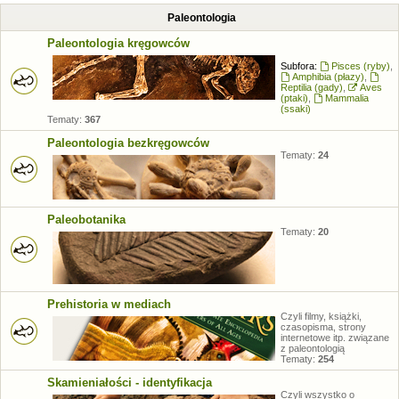
Paleontologia
Paleontologia kręgowców
Subfora:
Pisces (ryby)
,
Amphibia (płazy)
,
Reptilia (gady)
,
Aves
(ptaki)
,
Mammalia
(ssaki)
Tematy:
367
Paleontologia bezkręgowców
Tematy:
24
Paleobotanika
Tematy:
20
Prehistoria w mediach
Czyli filmy, książki,
czasopisma, strony
internetowe itp. związane
z paleontologią
Tematy:
254
Skamieniałości - identyfikacja
Czyli wszystko o