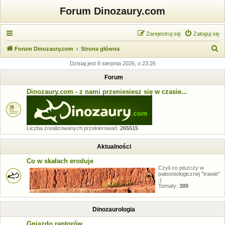
Forum Dinozaury.com
Zarejestruj się
Zaloguj się
S
Forum Dinozaury.com
Strona główna
z
Dzisiaj jest 6 sierpnia 2026, o 23:26
u
Forum
k
Dinozaury.com - z nami przeniesiesz się w czasie...
a
j
Liczba zrealizowanych przekierowań:
265515
Aktualności
Co w skałach eroduje
Czyli co piszczy w
paleontologicznej "trawie"
:)
Tematy:
389
Dinozaurologia
Gniazdo raptorów