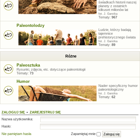
świadkach historii naszej
planety z ostatnich
kilkuset milionów lat
fot. J. Garstka
Tematy:
967
Paleontolodzy
Ludzie, którzy badają
tajemnice
prehistorycznego świata
fot. J. Garstka
Tematy:
89
Różne
Paleosztuka
Rysunki, zdjęcia, etc. dotyczące paleontologii
Tematy:
73
Humor
Nader specyficzny humor
paleontologiczny
fot. J. Garstka
Tematy:
62
ZALOGUJ SIĘ
•
ZAREJESTRUJ SIĘ
Nazwa użytkownika:
Hasło:
Nie pamiętam hasła
Zapamiętaj mnie