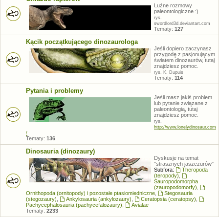
Luźne rozmowy
paleontologiczne :)
rys.
swordlord3d.deviantart.com
Tematy:
127
Kącik początkującego dinozaurologa
Jeśli dopiero zaczynasz
przygodę z pasjonującym
światem dinozaurów, tutaj
znajdziesz pomoc.
rys. K. Dupuis
Tematy:
114
Pytania i problemy
Jeśli masz jakiś problem
lub pytanie związane z
paleontologią, tutaj
znajdziesz pomoc.
rys.
http://www.lonelydinosaur.com
/
Tematy:
136
Dinosauria (dinozaury)
Dyskusje na temat
"strasznych jaszczurów"
Subfora:
Theropoda
(teropody)
,
Sauropodomorpha
(zauropodomorfy)
,
Ornithopoda (ornitopody) i pozostałe ptasiomiedniczne
,
Stegosauria
(stegozaury)
,
Ankylosauria (ankylozaury)
,
Ceratopsia (ceratopsy)
,
Pachycephalosauria (pachycefalozaury)
,
Avialae
Tematy:
2233