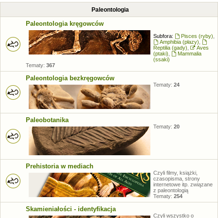
Paleontologia
Paleontologia kręgowców
Subfora:
Pisces (ryby)
,
Amphibia (płazy)
,
Reptilia (gady)
,
Aves
(ptaki)
,
Mammalia
(ssaki)
Tematy:
367
Paleontologia bezkręgowców
Tematy:
24
Paleobotanika
Tematy:
20
Prehistoria w mediach
Czyli filmy, książki,
czasopisma, strony
internetowe itp. związane
z paleontologią
Tematy:
254
Skamieniałości - identyfikacja
Czyli wszystko o