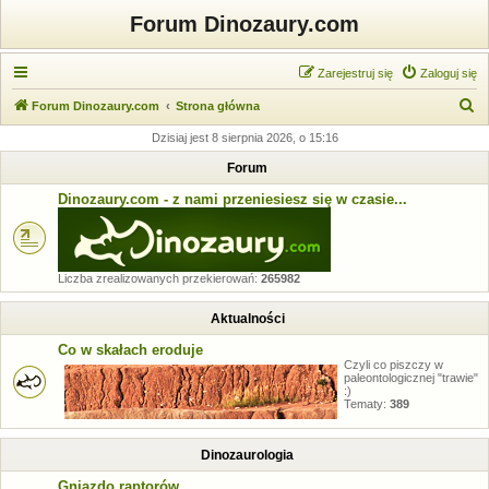
Forum Dinozaury.com
Zarejestruj się
Zaloguj się
S
Forum Dinozaury.com
Strona główna
z
Dzisiaj jest 8 sierpnia 2026, o 15:16
u
Forum
k
Dinozaury.com - z nami przeniesiesz się w czasie...
a
j
Liczba zrealizowanych przekierowań:
265982
Aktualności
Co w skałach eroduje
Czyli co piszczy w
paleontologicznej "trawie"
:)
Tematy:
389
Dinozaurologia
Gniazdo raptorów