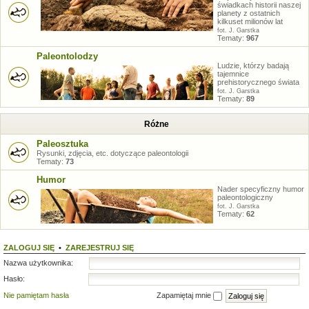
świadkach historii naszej
planety z ostatnich
kilkuset milionów lat
fot. J. Garstka
Tematy:
967
Paleontolodzy
Ludzie, którzy badają
tajemnice
prehistorycznego świata
fot. J. Garstka
Tematy:
89
Różne
Paleosztuka
Rysunki, zdjęcia, etc. dotyczące paleontologii
Tematy:
73
Humor
Nader specyficzny humor
paleontologiczny
fot. J. Garstka
Tematy:
62
ZALOGUJ SIĘ
•
ZAREJESTRUJ SIĘ
Nazwa użytkownika:
Hasło:
Nie pamiętam hasła
Zapamiętaj mnie