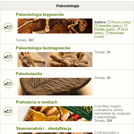
Paleontologia
Paleontologia kręgowców
Subfora:
Pisces (ryby)
,
Amphibia (płazy)
,
Reptilia (gady)
,
Aves
(ptaki)
,
Mammalia
(ssaki)
Tematy:
367
Paleontologia bezkręgowców
Tematy:
24
Paleobotanika
Tematy:
20
Prehistoria w mediach
Czyli filmy, książki,
czasopisma, strony
internetowe itp. związane
z paleontologią
Tematy:
254
Skamieniałości - identyfikacja
Czyli wszystko o