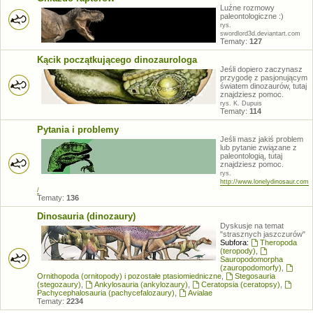
Luźne rozmowy
paleontologiczne :)
rys.
swordlord3d.deviantart.com
Tematy:
127
Kącik początkującego dinozaurologa
Jeśli dopiero zaczynasz
przygodę z pasjonującym
światem dinozaurów, tutaj
znajdziesz pomoc.
rys. K. Dupuis
Tematy:
114
Pytania i problemy
Jeśli masz jakiś problem
lub pytanie związane z
paleontologią, tutaj
znajdziesz pomoc.
rys.
http://www.lonelydinosaur.com
/
Tematy:
136
Dinosauria (dinozaury)
Dyskusje na temat
"strasznych jaszczurów"
Subfora:
Theropoda
(teropody)
,
Sauropodomorpha
(zauropodomorfy)
,
Ornithopoda (ornitopody) i pozostałe ptasiomiedniczne
,
Stegosauria
(stegozaury)
,
Ankylosauria (ankylozaury)
,
Ceratopsia (ceratopsy)
,
Pachycephalosauria (pachycefalozaury)
,
Avialae
Tematy:
2234