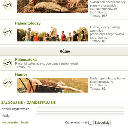
świadkach historii naszej
planety z ostatnich
kilkuset milionów lat
fot. J. Garstka
Tematy:
967
Paleontolodzy
Ludzie, którzy badają
tajemnice
prehistorycznego świata
fot. J. Garstka
Tematy:
89
Różne
Paleosztuka
Rysunki, zdjęcia, etc. dotyczące paleontologii
Tematy:
73
Humor
Nader specyficzny humor
paleontologiczny
fot. J. Garstka
Tematy:
62
ZALOGUJ SIĘ
•
ZAREJESTRUJ SIĘ
Nazwa użytkownika:
Hasło:
Nie pamiętam hasła
Zapamiętaj mnie