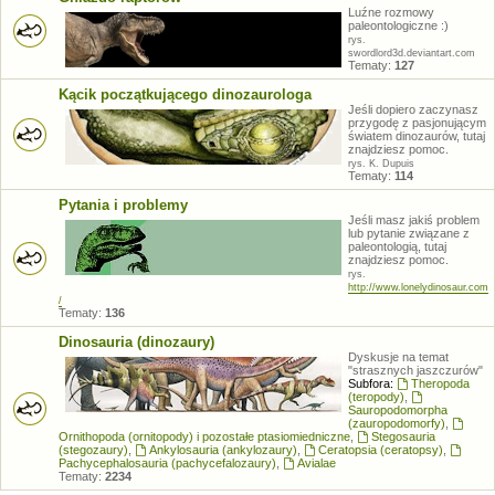
Luźne rozmowy
paleontologiczne :)
rys.
swordlord3d.deviantart.com
Tematy:
127
Kącik początkującego dinozaurologa
Jeśli dopiero zaczynasz
przygodę z pasjonującym
światem dinozaurów, tutaj
znajdziesz pomoc.
rys. K. Dupuis
Tematy:
114
Pytania i problemy
Jeśli masz jakiś problem
lub pytanie związane z
paleontologią, tutaj
znajdziesz pomoc.
rys.
http://www.lonelydinosaur.com
/
Tematy:
136
Dinosauria (dinozaury)
Dyskusje na temat
"strasznych jaszczurów"
Subfora:
Theropoda
(teropody)
,
Sauropodomorpha
(zauropodomorfy)
,
Ornithopoda (ornitopody) i pozostałe ptasiomiedniczne
,
Stegosauria
(stegozaury)
,
Ankylosauria (ankylozaury)
,
Ceratopsia (ceratopsy)
,
Pachycephalosauria (pachycefalozaury)
,
Avialae
Tematy:
2234