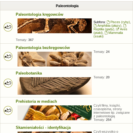
Paleontologia
Paleontologia kręgowców
Subfora:
Pisces (ryby)
,
Amphibia (płazy)
,
Reptilia (gady)
,
Aves
(ptaki)
,
Mammalia
(ssaki)
Tematy:
367
Paleontologia bezkręgowców
Tematy:
24
Paleobotanika
Tematy:
20
Prehistoria w mediach
Czyli filmy, książki,
czasopisma, strony
internetowe itp. związane
z paleontologią
Tematy:
254
Skamieniałości - identyfikacja
Czyli wszystko o