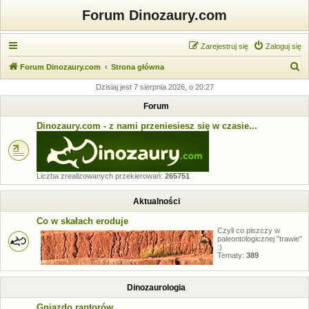
Forum Dinozaury.com
Zarejestruj się
Zaloguj się
S
Forum Dinozaury.com
Strona główna
z
Dzisiaj jest 7 sierpnia 2026, o 20:27
u
Forum
k
Dinozaury.com - z nami przeniesiesz się w czasie...
a
j
Liczba zrealizowanych przekierowań:
265751
Aktualności
Co w skałach eroduje
Czyli co piszczy w
paleontologicznej "trawie"
:)
Tematy:
389
Dinozaurologia
Gniazdo raptorów