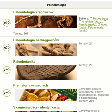
Paleontologia
Paleontologia kręgowców
Subfora:
Pisces (ryby)
,
Amphibia (płazy)
,
Reptilia (gady)
,
Aves
(ptaki)
,
Mammalia
(ssaki)
Tematy:
367
Paleontologia bezkręgowców
Tematy:
24
Paleobotanika
Tematy:
20
Prehistoria w mediach
Czyli filmy, książki,
czasopisma, strony
internetowe itp. związane
z paleontologią
Tematy:
254
Skamieniałości - identyfikacja
Czyli wszystko o