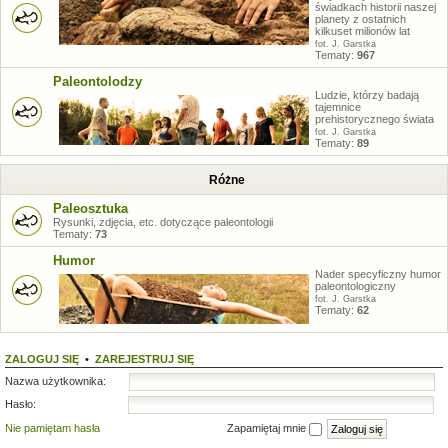
świadkach historii naszej
planety z ostatnich
kilkuset milionów lat
fot. J. Garstka
Tematy:
967
Paleontolodzy
Ludzie, którzy badają
tajemnice
prehistorycznego świata
fot. J. Garstka
Tematy:
89
Różne
Paleosztuka
Rysunki, zdjęcia, etc. dotyczące paleontologii
Tematy:
73
Humor
Nader specyficzny humor
paleontologiczny
fot. J. Garstka
Tematy:
62
ZALOGUJ SIĘ
•
ZAREJESTRUJ SIĘ
Nazwa użytkownika:
Hasło:
Nie pamiętam hasła
Zapamiętaj mnie