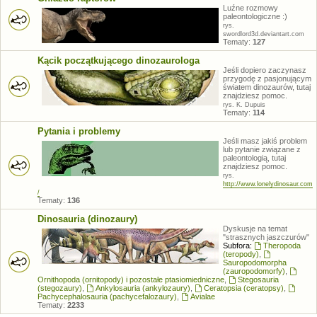
Luźne rozmowy
paleontologiczne :)
rys.
swordlord3d.deviantart.com
Tematy:
127
Kącik początkującego dinozaurologa
Jeśli dopiero zaczynasz
przygodę z pasjonującym
światem dinozaurów, tutaj
znajdziesz pomoc.
rys. K. Dupuis
Tematy:
114
Pytania i problemy
Jeśli masz jakiś problem
lub pytanie związane z
paleontologią, tutaj
znajdziesz pomoc.
rys.
http://www.lonelydinosaur.com
/
Tematy:
136
Dinosauria (dinozaury)
Dyskusje na temat
"strasznych jaszczurów"
Subfora:
Theropoda
(teropody)
,
Sauropodomorpha
(zauropodomorfy)
,
Ornithopoda (ornitopody) i pozostałe ptasiomiedniczne
,
Stegosauria
(stegozaury)
,
Ankylosauria (ankylozaury)
,
Ceratopsia (ceratopsy)
,
Pachycephalosauria (pachycefalozaury)
,
Avialae
Tematy:
2233