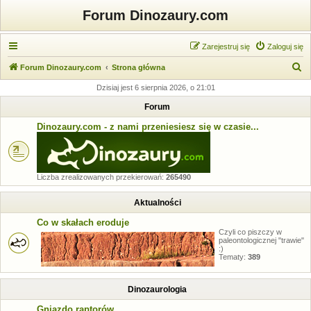
Forum Dinozaury.com
Zarejestruj się
Zaloguj się
S
Forum Dinozaury.com
Strona główna
z
Dzisiaj jest 6 sierpnia 2026, o 21:01
u
Forum
k
Dinozaury.com - z nami przeniesiesz się w czasie...
a
j
Liczba zrealizowanych przekierowań:
265490
Aktualności
Co w skałach eroduje
Czyli co piszczy w
paleontologicznej "trawie"
:)
Tematy:
389
Dinozaurologia
Gniazdo raptorów