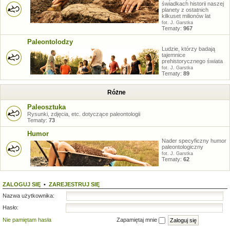
świadkach historii naszej
planety z ostatnich
kilkuset milionów lat
fot. J. Garstka
Tematy:
967
Paleontolodzy
Ludzie, którzy badają
tajemnice
prehistorycznego świata
fot. J. Garstka
Tematy:
89
Różne
Paleosztuka
Rysunki, zdjęcia, etc. dotyczące paleontologii
Tematy:
73
Humor
Nader specyficzny humor
paleontologiczny
fot. J. Garstka
Tematy:
62
ZALOGUJ SIĘ
•
ZAREJESTRUJ SIĘ
Nazwa użytkownika:
Hasło:
Nie pamiętam hasła
Zapamiętaj mnie