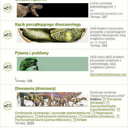
Luźne rozmowy
paleontologiczne :)
rys.
swordlord3d.deviantart.com
Tematy:
127
Kącik początkującego dinozaurologa
Jeśli dopiero zaczynasz
przygodę z pasjonującym
światem dinozaurów, tutaj
znajdziesz pomoc.
rys. K. Dupuis
Tematy:
114
Pytania i problemy
Jeśli masz jakiś problem
lub pytanie związane z
paleontologią, tutaj
znajdziesz pomoc.
rys.
http://www.lonelydinosaur.com
/
Tematy:
136
Dinosauria (dinozaury)
Dyskusje na temat
"strasznych jaszczurów"
Subfora:
Theropoda
(teropody)
,
Sauropodomorpha
(zauropodomorfy)
,
Ornithopoda (ornitopody) i pozostałe ptasiomiedniczne
,
Stegosauria
(stegozaury)
,
Ankylosauria (ankylozaury)
,
Ceratopsia (ceratopsy)
,
Pachycephalosauria (pachycefalozaury)
,
Avialae
Tematy:
2233