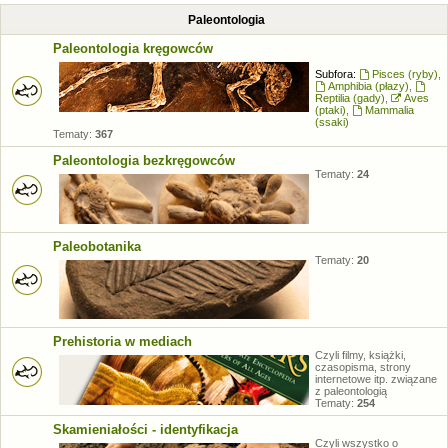
Paleontologia
Paleontologia kręgowców
Subfora:
Pisces (ryby)
,
Amphibia (płazy)
,
Reptilia (gady)
,
Aves
(ptaki)
,
Mammalia
(ssaki)
Tematy:
367
Paleontologia bezkręgowców
Tematy:
24
Paleobotanika
Tematy:
20
Prehistoria w mediach
Czyli filmy, książki,
czasopisma, strony
internetowe itp. związane
z paleontologią
Tematy:
254
Skamieniałości - identyfikacja
Czyli wszystko o