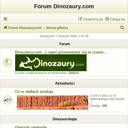
Forum Dinozaury.com
Zarejestruj się
Zaloguj się
S
Forum Dinozaury.com
Strona główna
z
Dzisiaj jest 7 sierpnia 2026, o 07:38
u
Forum
k
Dinozaury.com - z nami przeniesiesz się w czasie...
a
j
Liczba zrealizowanych przekierowań:
265610
Aktualności
Co w skałach eroduje
Czyli co piszczy w
paleontologicznej "trawie"
:)
Tematy:
389
Dinozaurologia
Gniazdo raptorów