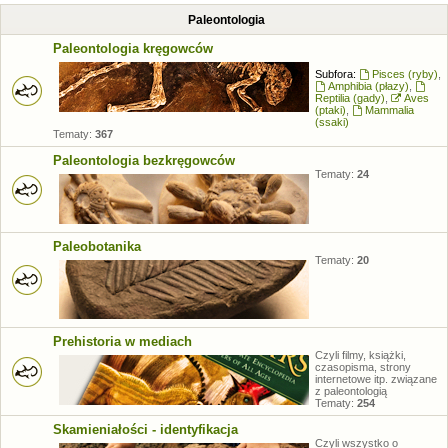
Paleontologia
Paleontologia kręgowców
Subfora:
Pisces (ryby)
,
Amphibia (płazy)
,
Reptilia (gady)
,
Aves
(ptaki)
,
Mammalia
(ssaki)
Tematy:
367
Paleontologia bezkręgowców
Tematy:
24
Paleobotanika
Tematy:
20
Prehistoria w mediach
Czyli filmy, książki,
czasopisma, strony
internetowe itp. związane
z paleontologią
Tematy:
254
Skamieniałości - identyfikacja
Czyli wszystko o