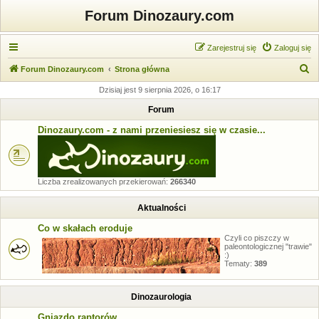
Forum Dinozaury.com
Zarejestruj się
Zaloguj się
S
Forum Dinozaury.com
Strona główna
z
Dzisiaj jest 9 sierpnia 2026, o 16:17
u
Forum
k
Dinozaury.com - z nami przeniesiesz się w czasie...
a
j
Liczba zrealizowanych przekierowań:
266340
Aktualności
Co w skałach eroduje
Czyli co piszczy w
paleontologicznej "trawie"
:)
Tematy:
389
Dinozaurologia
Gniazdo raptorów