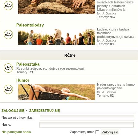
świadkach historii naszej
planety z ostatnich
kilkuset milionów lat
fot. J. Garstka
Tematy:
967
Paleontolodzy
Ludzie, którzy badają
tajemnice
prehistorycznego świata
fot. J. Garstka
Tematy:
89
Różne
Paleosztuka
Rysunki, zdjęcia, etc. dotyczące paleontologii
Tematy:
73
Humor
Nader specyficzny humor
paleontologiczny
fot. J. Garstka
Tematy:
62
ZALOGUJ SIĘ
•
ZAREJESTRUJ SIĘ
Nazwa użytkownika:
Hasło:
Nie pamiętam hasła
Zapamiętaj mnie