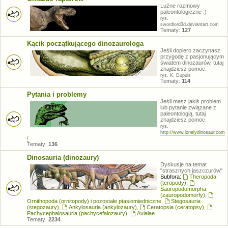
Luźne rozmowy
paleontologiczne :)
rys.
swordlord3d.deviantart.com
Tematy:
127
Kącik początkującego dinozaurologa
Jeśli dopiero zaczynasz
przygodę z pasjonującym
światem dinozaurów, tutaj
znajdziesz pomoc.
rys. K. Dupuis
Tematy:
114
Pytania i problemy
Jeśli masz jakiś problem
lub pytanie związane z
paleontologią, tutaj
znajdziesz pomoc.
rys.
http://www.lonelydinosaur.com
/
Tematy:
136
Dinosauria (dinozaury)
Dyskusje na temat
"strasznych jaszczurów"
Subfora:
Theropoda
(teropody)
,
Sauropodomorpha
(zauropodomorfy)
,
Ornithopoda (ornitopody) i pozostałe ptasiomiedniczne
,
Stegosauria
(stegozaury)
,
Ankylosauria (ankylozaury)
,
Ceratopsia (ceratopsy)
,
Pachycephalosauria (pachycefalozaury)
,
Avialae
Tematy:
2234