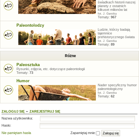
świadkach historii naszej
planety z ostatnich
kilkuset milionów lat
fot. J. Garstka
Tematy:
967
Paleontolodzy
Ludzie, którzy badają
tajemnice
prehistorycznego świata
fot. J. Garstka
Tematy:
89
Różne
Paleosztuka
Rysunki, zdjęcia, etc. dotyczące paleontologii
Tematy:
73
Humor
Nader specyficzny humor
paleontologiczny
fot. J. Garstka
Tematy:
62
ZALOGUJ SIĘ
•
ZAREJESTRUJ SIĘ
Nazwa użytkownika:
Hasło:
Nie pamiętam hasła
Zapamiętaj mnie