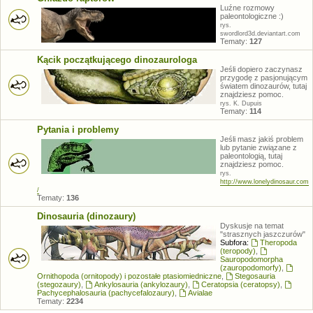
Luźne rozmowy
paleontologiczne :)
rys.
swordlord3d.deviantart.com
Tematy:
127
Kącik początkującego dinozaurologa
Jeśli dopiero zaczynasz
przygodę z pasjonującym
światem dinozaurów, tutaj
znajdziesz pomoc.
rys. K. Dupuis
Tematy:
114
Pytania i problemy
Jeśli masz jakiś problem
lub pytanie związane z
paleontologią, tutaj
znajdziesz pomoc.
rys.
http://www.lonelydinosaur.com
/
Tematy:
136
Dinosauria (dinozaury)
Dyskusje na temat
"strasznych jaszczurów"
Subfora:
Theropoda
(teropody)
,
Sauropodomorpha
(zauropodomorfy)
,
Ornithopoda (ornitopody) i pozostałe ptasiomiedniczne
,
Stegosauria
(stegozaury)
,
Ankylosauria (ankylozaury)
,
Ceratopsia (ceratopsy)
,
Pachycephalosauria (pachycefalozaury)
,
Avialae
Tematy:
2234