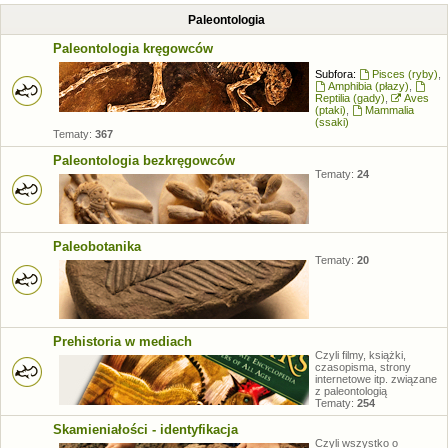
Paleontologia
Paleontologia kręgowców
Subfora:
Pisces (ryby)
,
Amphibia (płazy)
,
Reptilia (gady)
,
Aves
(ptaki)
,
Mammalia
(ssaki)
Tematy:
367
Paleontologia bezkręgowców
Tematy:
24
Paleobotanika
Tematy:
20
Prehistoria w mediach
Czyli filmy, książki,
czasopisma, strony
internetowe itp. związane
z paleontologią
Tematy:
254
Skamieniałości - identyfikacja
Czyli wszystko o