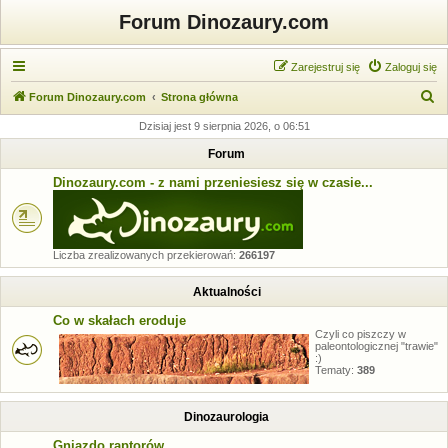
Forum Dinozaury.com
Zarejestruj się
Zaloguj się
S
Forum Dinozaury.com
Strona główna
z
Dzisiaj jest 9 sierpnia 2026, o 06:51
u
Forum
k
Dinozaury.com - z nami przeniesiesz się w czasie...
a
j
Liczba zrealizowanych przekierowań:
266197
Aktualności
Co w skałach eroduje
Czyli co piszczy w
paleontologicznej "trawie"
:)
Tematy:
389
Dinozaurologia
Gniazdo raptorów