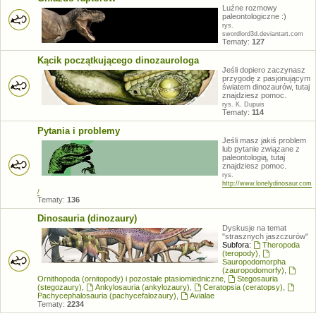
Luźne rozmowy
paleontologiczne :)
rys.
swordlord3d.deviantart.com
Tematy:
127
Kącik początkującego dinozaurologa
Jeśli dopiero zaczynasz
przygodę z pasjonującym
światem dinozaurów, tutaj
znajdziesz pomoc.
rys. K. Dupuis
Tematy:
114
Pytania i problemy
Jeśli masz jakiś problem
lub pytanie związane z
paleontologią, tutaj
znajdziesz pomoc.
rys.
http://www.lonelydinosaur.com
/
Tematy:
136
Dinosauria (dinozaury)
Dyskusje na temat
"strasznych jaszczurów"
Subfora:
Theropoda
(teropody)
,
Sauropodomorpha
(zauropodomorfy)
,
Ornithopoda (ornitopody) i pozostałe ptasiomiedniczne
,
Stegosauria
(stegozaury)
,
Ankylosauria (ankylozaury)
,
Ceratopsia (ceratopsy)
,
Pachycephalosauria (pachycefalozaury)
,
Avialae
Tematy:
2234