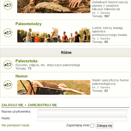
świadkach historii naszej
planety z ostatnich
kilkuset milionów lat
fot. J. Garstka
Tematy:
967
Paleontolodzy
Ludzie, którzy badają
tajemnice
prehistorycznego świata
fot. J. Garstka
Tematy:
89
Różne
Paleosztuka
Rysunki, zdjęcia, etc. dotyczące paleontologii
Tematy:
73
Humor
Nader specyficzny humor
paleontologiczny
fot. J. Garstka
Tematy:
62
ZALOGUJ SIĘ
•
ZAREJESTRUJ SIĘ
Nazwa użytkownika:
Hasło:
Nie pamiętam hasła
Zapamiętaj mnie