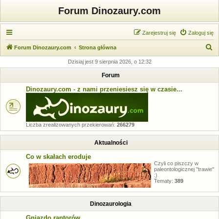
Forum Dinozaury.com
Zarejestruj się
Zaloguj się
S
Forum Dinozaury.com
Strona główna
z
Dzisiaj jest 9 sierpnia 2026, o 12:32
u
Forum
k
Dinozaury.com - z nami przeniesiesz się w czasie...
a
j
Liczba zrealizowanych przekierowań:
266279
Aktualności
Co w skałach eroduje
Czyli co piszczy w
paleontologicznej "trawie"
:)
Tematy:
389
Dinozaurologia
Gniazdo raptorów