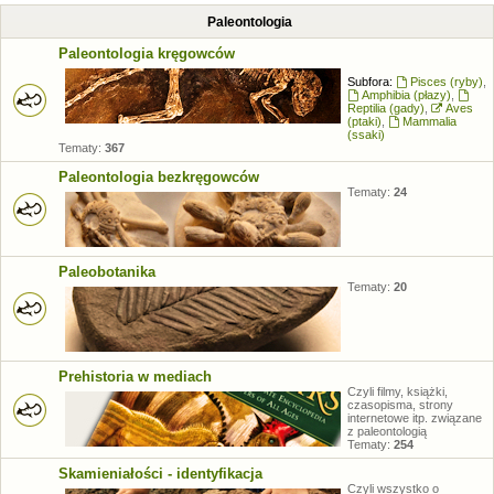
Paleontologia
Paleontologia kręgowców
Subfora:
Pisces (ryby)
,
Amphibia (płazy)
,
Reptilia (gady)
,
Aves
(ptaki)
,
Mammalia
(ssaki)
Tematy:
367
Paleontologia bezkręgowców
Tematy:
24
Paleobotanika
Tematy:
20
Prehistoria w mediach
Czyli filmy, książki,
czasopisma, strony
internetowe itp. związane
z paleontologią
Tematy:
254
Skamieniałości - identyfikacja
Czyli wszystko o