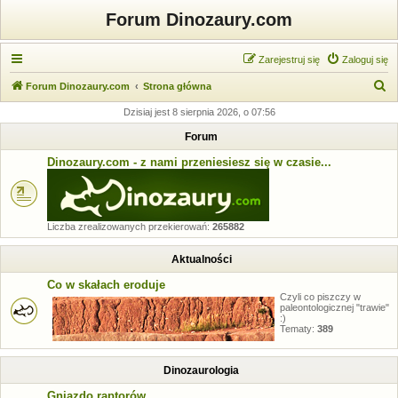
Forum Dinozaury.com
Zarejestruj się
Zaloguj się
S
Forum Dinozaury.com
Strona główna
z
Dzisiaj jest 8 sierpnia 2026, o 07:56
u
Forum
k
Dinozaury.com - z nami przeniesiesz się w czasie...
a
j
Liczba zrealizowanych przekierowań:
265882
Aktualności
Co w skałach eroduje
Czyli co piszczy w
paleontologicznej "trawie"
:)
Tematy:
389
Dinozaurologia
Gniazdo raptorów