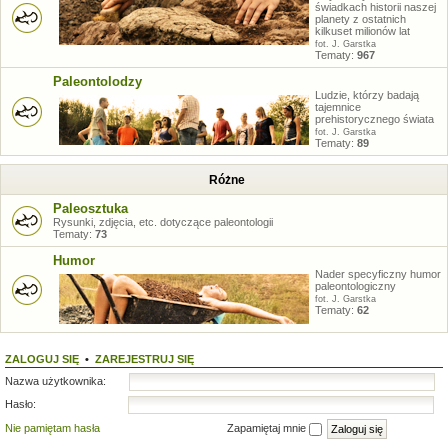
świadkach historii naszej
planety z ostatnich
kilkuset milionów lat
fot. J. Garstka
Tematy:
967
Paleontolodzy
Ludzie, którzy badają
tajemnice
prehistorycznego świata
fot. J. Garstka
Tematy:
89
Różne
Paleosztuka
Rysunki, zdjęcia, etc. dotyczące paleontologii
Tematy:
73
Humor
Nader specyficzny humor
paleontologiczny
fot. J. Garstka
Tematy:
62
ZALOGUJ SIĘ
•
ZAREJESTRUJ SIĘ
Nazwa użytkownika:
Hasło:
Nie pamiętam hasła
Zapamiętaj mnie