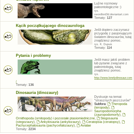
Luźne rozmowy
paleontologiczne :)
rys.
swordlord3d.deviantart.com
Tematy:
127
Kącik początkującego dinozaurologa
Jeśli dopiero zaczynasz
przygodę z pasjonującym
światem dinozaurów, tutaj
znajdziesz pomoc.
rys. K. Dupuis
Tematy:
114
Pytania i problemy
Jeśli masz jakiś problem
lub pytanie związane z
paleontologią, tutaj
znajdziesz pomoc.
rys.
http://www.lonelydinosaur.com
/
Tematy:
136
Dinosauria (dinozaury)
Dyskusje na temat
"strasznych jaszczurów"
Subfora:
Theropoda
(teropody)
,
Sauropodomorpha
(zauropodomorfy)
,
Ornithopoda (ornitopody) i pozostałe ptasiomiedniczne
,
Stegosauria
(stegozaury)
,
Ankylosauria (ankylozaury)
,
Ceratopsia (ceratopsy)
,
Pachycephalosauria (pachycefalozaury)
,
Avialae
Tematy:
2234