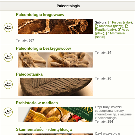
Paleontologia
Paleontologia kręgowców
Subfora:
Pisces (ryby)
,
Amphibia (płazy)
,
Reptilia (gady)
,
Aves
(ptaki)
,
Mammalia
(ssaki)
Tematy:
367
Paleontologia bezkręgowców
Tematy:
24
Paleobotanika
Tematy:
20
Prehistoria w mediach
Czyli filmy, książki,
czasopisma, strony
internetowe itp. związane
z paleontologią
Tematy:
254
Skamieniałości - identyfikacja
Czyli wszystko o