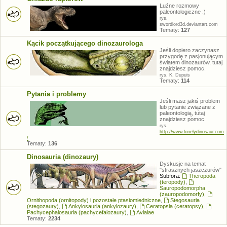
Luźne rozmowy
paleontologiczne :)
rys.
swordlord3d.deviantart.com
Tematy:
127
Kącik początkującego dinozaurologa
Jeśli dopiero zaczynasz
przygodę z pasjonującym
światem dinozaurów, tutaj
znajdziesz pomoc.
rys. K. Dupuis
Tematy:
114
Pytania i problemy
Jeśli masz jakiś problem
lub pytanie związane z
paleontologią, tutaj
znajdziesz pomoc.
rys.
http://www.lonelydinosaur.com
/
Tematy:
136
Dinosauria (dinozaury)
Dyskusje na temat
"strasznych jaszczurów"
Subfora:
Theropoda
(teropody)
,
Sauropodomorpha
(zauropodomorfy)
,
Ornithopoda (ornitopody) i pozostałe ptasiomiedniczne
,
Stegosauria
(stegozaury)
,
Ankylosauria (ankylozaury)
,
Ceratopsia (ceratopsy)
,
Pachycephalosauria (pachycefalozaury)
,
Avialae
Tematy:
2234