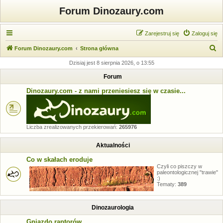
Forum Dinozaury.com
Zarejestruj się
Zaloguj się
S
Forum Dinozaury.com
Strona główna
z
Dzisiaj jest 8 sierpnia 2026, o 13:55
u
Forum
k
Dinozaury.com - z nami przeniesiesz się w czasie...
a
j
Liczba zrealizowanych przekierowań:
265976
Aktualności
Co w skałach eroduje
Czyli co piszczy w
paleontologicznej "trawie"
:)
Tematy:
389
Dinozaurologia
Gniazdo raptorów