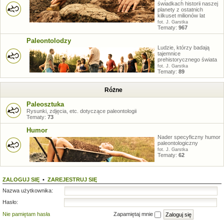
świadkach historii naszej
planety z ostatnich
kilkuset milionów lat
fot. J. Garstka
Tematy:
967
Paleontolodzy
Ludzie, którzy badają
tajemnice
prehistorycznego świata
fot. J. Garstka
Tematy:
89
Różne
Paleosztuka
Rysunki, zdjęcia, etc. dotyczące paleontologii
Tematy:
73
Humor
Nader specyficzny humor
paleontologiczny
fot. J. Garstka
Tematy:
62
ZALOGUJ SIĘ
•
ZAREJESTRUJ SIĘ
Nazwa użytkownika:
Hasło:
Nie pamiętam hasła
Zapamiętaj mnie