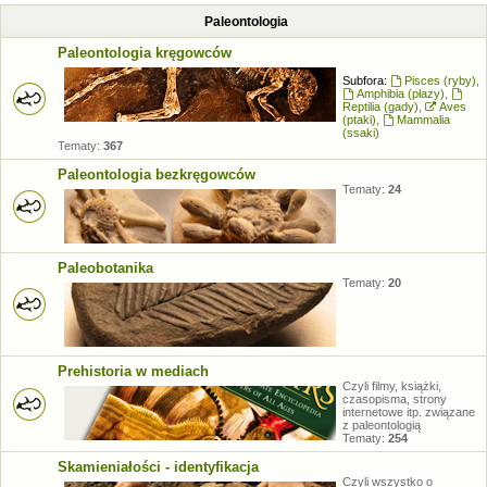
Paleontologia
Paleontologia kręgowców
Subfora:
Pisces (ryby)
,
Amphibia (płazy)
,
Reptilia (gady)
,
Aves
(ptaki)
,
Mammalia
(ssaki)
Tematy:
367
Paleontologia bezkręgowców
Tematy:
24
Paleobotanika
Tematy:
20
Prehistoria w mediach
Czyli filmy, książki,
czasopisma, strony
internetowe itp. związane
z paleontologią
Tematy:
254
Skamieniałości - identyfikacja
Czyli wszystko o