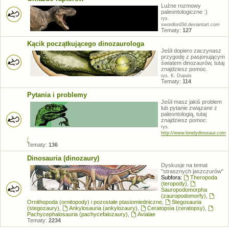
Luźne rozmowy
paleontologiczne :)
rys.
swordlord3d.deviantart.com
Tematy:
127
Kącik początkującego dinozaurologa
Jeśli dopiero zaczynasz
przygodę z pasjonującym
światem dinozaurów, tutaj
znajdziesz pomoc.
rys. K. Dupuis
Tematy:
114
Pytania i problemy
Jeśli masz jakiś problem
lub pytanie związane z
paleontologią, tutaj
znajdziesz pomoc.
rys.
http://www.lonelydinosaur.com
/
Tematy:
136
Dinosauria (dinozaury)
Dyskusje na temat
"strasznych jaszczurów"
Subfora:
Theropoda
(teropody)
,
Sauropodomorpha
(zauropodomorfy)
,
Ornithopoda (ornitopody) i pozostałe ptasiomiedniczne
,
Stegosauria
(stegozaury)
,
Ankylosauria (ankylozaury)
,
Ceratopsia (ceratopsy)
,
Pachycephalosauria (pachycefalozaury)
,
Avialae
Tematy:
2234