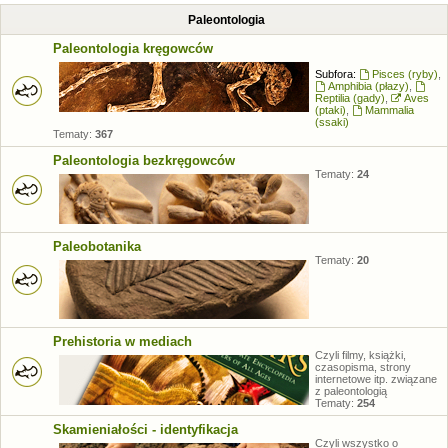
Paleontologia
Paleontologia kręgowców
Subfora:
Pisces (ryby)
,
Amphibia (płazy)
,
Reptilia (gady)
,
Aves
(ptaki)
,
Mammalia
(ssaki)
Tematy:
367
Paleontologia bezkręgowców
Tematy:
24
Paleobotanika
Tematy:
20
Prehistoria w mediach
Czyli filmy, książki,
czasopisma, strony
internetowe itp. związane
z paleontologią
Tematy:
254
Skamieniałości - identyfikacja
Czyli wszystko o