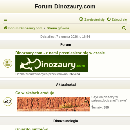
Forum Dinozaury.com
Zarejestruj się
Zaloguj się
S
Forum Dinozaury.com
Strona główna
z
Dzisiaj jest 7 sierpnia 2026, o 16:54
u
Forum
k
Dinozaury.com - z nami przeniesiesz się w czasie...
a
j
Liczba zrealizowanych przekierowań:
265724
Aktualności
Co w skałach eroduje
Czyli co piszczy w
paleontologicznej "trawie"
:)
Tematy:
389
Dinozaurologia
Gniazdo raptorów