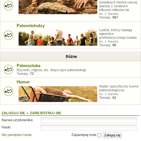
świadkach historii naszej
planety z ostatnich
kilkuset milionów lat
fot. J. Garstka
Tematy:
967
Paleontolodzy
Ludzie, którzy badają
tajemnice
prehistorycznego świata
fot. J. Garstka
Tematy:
89
Różne
Paleosztuka
Rysunki, zdjęcia, etc. dotyczące paleontologii
Tematy:
73
Humor
Nader specyficzny humor
paleontologiczny
fot. J. Garstka
Tematy:
62
ZALOGUJ SIĘ
•
ZAREJESTRUJ SIĘ
Nazwa użytkownika:
Hasło:
Nie pamiętam hasła
Zapamiętaj mnie